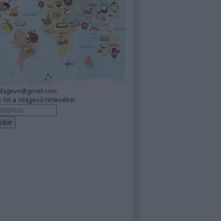
vilagevo@gmail.com
 fel a Világevő-hírlevélre!