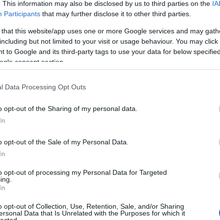
. This information may also be disclosed by us to third parties on the
IA
yok a TOP3-ban,
Participants
that may further disclose it to other third parties.
 that this website/app uses one or more Google services and may gath
rtve magamat is -, hogy előre ittam a medve
including but not limited to your visit or usage behaviour. You may click 
 to Google and its third-party tags to use your data for below specifi
ogle consent section.
l Data Processing Opt Outs
o opt-out of the Sharing of my personal data.
In
10
goldenblog
top3
miguel
costes
világevő
10
komment
o opt-out of the Sale of my Personal Data.
In
to opt-out of processing my Personal Data for Targeted
TOP
ing.
In
Annyi
magya
o opt-out of Collection, Use, Retention, Sale, and/or Sharing
A 10
ersonal Data that Is Unrelated with the Purposes for which it
lected.