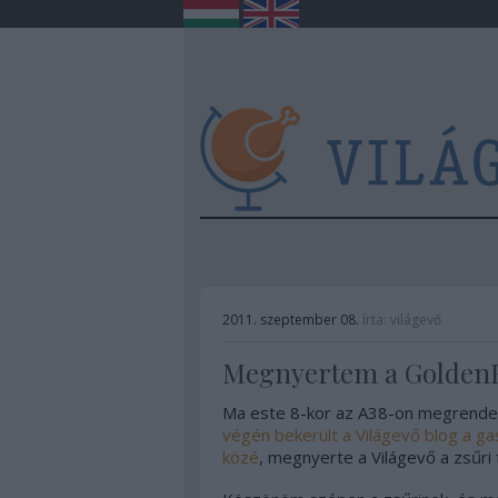
2011. szeptember 08.
írta:
világevő
Megnyertem a GoldenB
Ma este 8-kor az A38-on megrendez
végén bekerült a Világevő blog a gas
közé
, megnyerte a Világevő a zsűri f