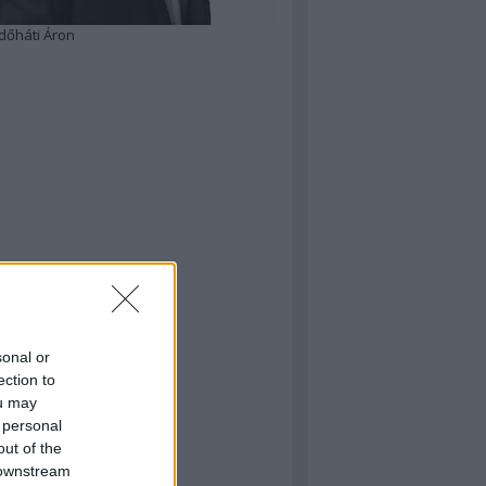
dőháti Áron
sonal or
ection to
ou may
 personal
out of the
 downstream