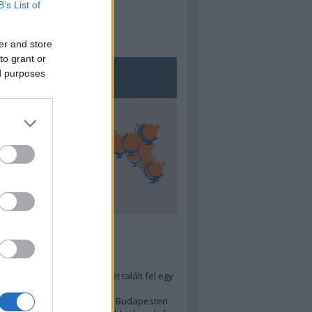
B’s List of
er and store
to grant or
ed purposes
5
ra menő Budapest-térképet talált fel egy
r tervező, hogy...
 legjobb (elérhető árú) ebéd Budapesten