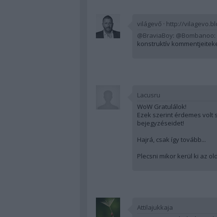
világevő
·
http://vilagevo.b
@BraviaBoy
:
@Bombanoo
:
konstruktív kommentjeiteket
Lacusru
WoW Gratulálok!
Ezek szerint érdemes volt s
bejegyzéseidet!
Hajrá, csak így tovább...
Plecsni mikor kerül ki az ol
Attilajukkaja