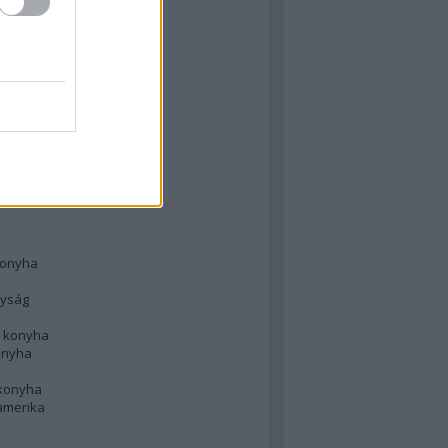
 konyha
l
 konyha
d konyha
ong
konyha
konyha
nyság
n konyha
onyha
 konyha
amerika