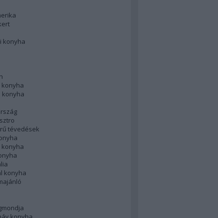
merika
kert
i konyha
n
 konyha
i konyha
rszág
sztro
rű tévedések
konyha
k konyha
konyha
lia
ál konyha
majánló
gmondja
náv konyha