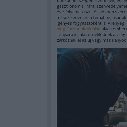
Köszönöm szépen a zsűrinek, és mé
gasztronómiai iránti szenvedélye
éve folyamatosan, és közben szeret
mások kedvét is a témához, akár akt
igényes fogyasztóként is. A lényeg, 
blog Facebook-oldalán
olyan emberek
irányaira is, akik érdeklődnek a világ
zárkóznak el az új vagy más irányok