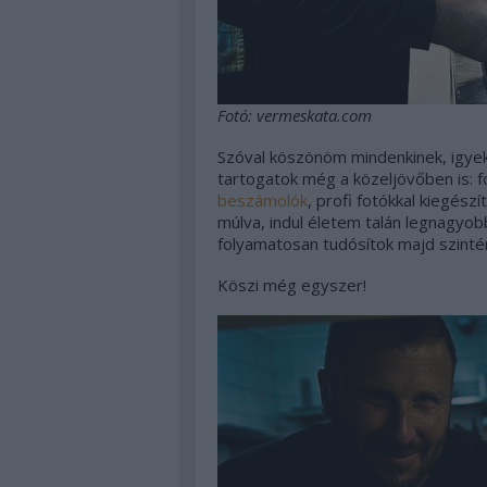
Fotó: vermeskata.com
Szóval köszönöm mindenkinek, igyek
tartogatok még a közeljövőben is: 
beszámolók
, profi fotókkal kiegés
múlva, indul életem talán legnagyob
folyamatosan tudósítok majd szinté
Köszi még egyszer!