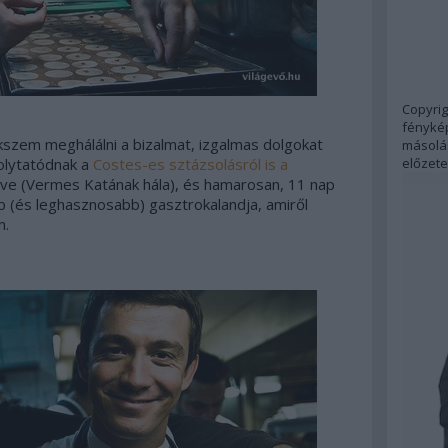
Copyrig
fénykép
szem meghálálni a bizalmat, izgalmas dolgokat
másolás
előzete
folytatódnak a
Costes-es sztázsolásról is a
zítve (Vermes Katának hála), és hamarosan, 11 nap
b (és leghasznosabb) gasztrokalandja, amiről
n.