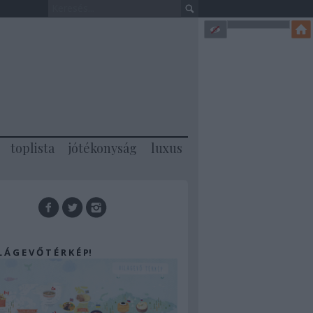
toplista
jótékonyság
luxus
 L Á G E V Ő T É R K É P!