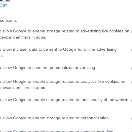
Szaká
Out
mit g
A tök
Budap
consents
cukr
o allow Google to enable storage related to advertising like cookies on
evice identifiers in apps.
Rov
címe:
d/3211743
o allow my user data to be sent to Google for online advertising
afrikai
s.
ausztri
ázsia
ázsiai 
to allow Google to send me personalized advertising.
baszk 
bejrút
 felhasználói tartalomnak minősülnek, értük a
szolgáltatás technikai
o allow Google to enable storage related to analytics like cookies on
belgiu
t nem ellenőrzi. Kifogás esetén forduljon a blog szerkesztőjéhez. Részletek
oztatóban
.
berlin
evice identifiers in apps.
bizarr
bocuse
o allow Google to enable storage related to functionality of the website
bocuse
brit ko
2011.09.08. 18:56:32
cukiság
 :)
o allow Google to enable storage related to personalization.
dél ame
ego
english
Válasz erre
o allow Google to enable storage related to security, including