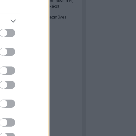
cs akarsz lenni? Akkor előbb olvasd el,
ondol erről egy magyar szakács!
életes steak titka
est rejtett kincsei: orosz kézműves
ászat
atok
 konyha
a
konyha
konyha
m
dor
 dor
nyha
rika