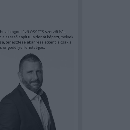
ht: a blogon lévő ÖSSZES szerzői írás,
 a szerző saját tulajdonát képezi, melyek
a, terjesztése akár részletként is csakis
s engedéllyel lehetséges.