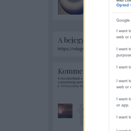
Opted 
Google 
I want t
web or d
A bejegyzés trackback 
https://vilagevo.hu/api/trackback/i
I want t
purpose
I want 
Kommentek:
A hozzászólások a
vonatkozó jogszabályok
értelmében
I want t
üzemeltetője semmilyen felelősséget nem vállal, azoka
a
Felhasználási feltételekben
és az
adatvédelmi tájék
web or d
I want t
or app.
BraviaBoy
Gratulálok! Megérdemelted!
I want t
I want t