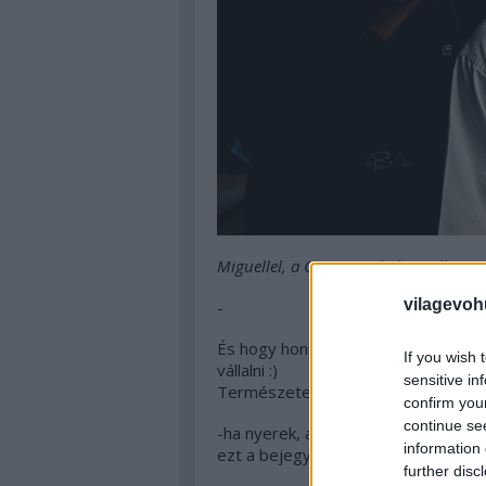
Miguellel, a Costes Michelin-csillagos
vilagevoh
-
És hogy honnan tudom ezt az esemé
If you wish 
vállalni :)
sensitive in
Természetesen simán lehet, hogy n
confirm you
continue se
-ha nyerek, a Borfesztivál és a Cos
information 
ezt a bejegyzést később,
further disc