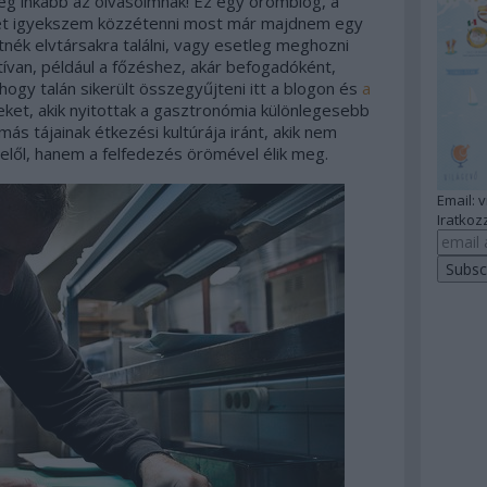
g inkább az olvasóimnak! Ez egy örömblog, a
met igyekszem közzétenni most már majdnem egy
nék elvtársakra találni, vagy esetleg meghozni
ívan, például a főzéshez, akár befogadóként,
hogy talán sikerült összegyűjteni itt a blogon és
a
et, akik nyitottak a gasztronómia különlegesebb
 más tájainak étkezési kultúrája iránt, akik nem
 elől, hanem a felfedezés örömével élik meg.
Email: 
Iratkozz