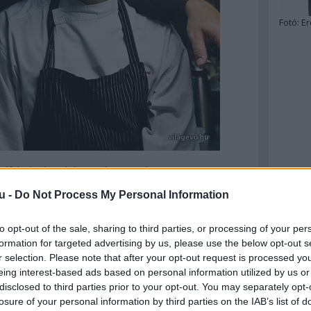
Fotó:
Er
 séfjével a konyhán (Fotó: vermeskata.com)
u -
Do Not Process My Personal Information
ny előtt? Nem tudom, de ennyit kockázatot kell
to opt-out of the sale, sharing to third parties, or processing of your per
formation for targeted advertising by us, please use the below opt-out s
em én nyerek, de:
r selection. Please note that after your opt-out request is processed y
eing interest-based ads based on personal information utilized by us or
tes-es zstázsolás miatt úgysem lesz idő megírni
disclosed to third parties prior to your opt-out. You may separately opt-
losure of your personal information by third parties on the IAB’s list of