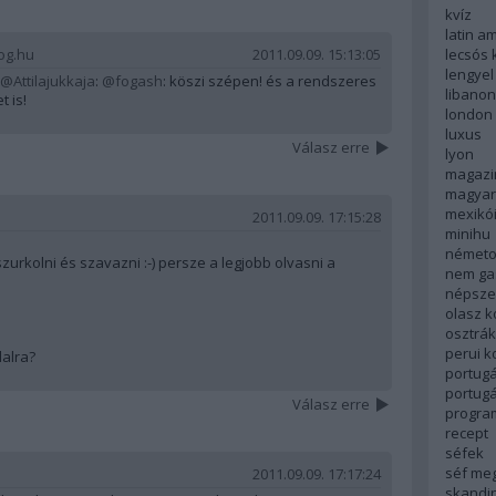
kvíz
latin a
lecsós 
log.hu
2011.09.09. 15:13:05
lengyel
@Attilajukkaja
:
@fogash
: köszi szépen! és a rendszeres
libanon
 is!
london
luxus
Válasz erre
lyon
magazi
magyar
mexikó
2011.09.09. 17:15:28
minihu
németo
zurkolni és szavazni :-) persze a legjobb olvasni a
nem ga
népsze
olasz 
osztrá
perui 
dalra?
portugá
portug
Válasz erre
progra
recept
séfek
séf me
2011.09.09. 17:17:24
skandi