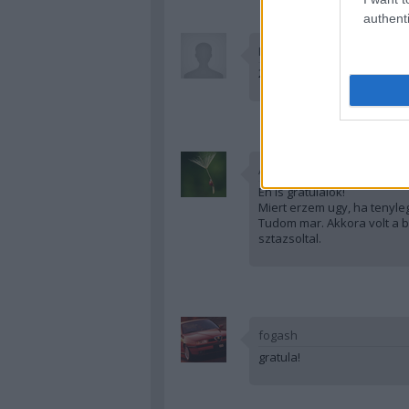
authenti
Bombanoo
22 perccel múlt 8. Lehet gr
Attilajukkaja
En is gratulalok!
Miert erzem ugy, ha tenyle
Tudom mar. Akkora volt a b
sztazsoltal.
fogash
gratula!