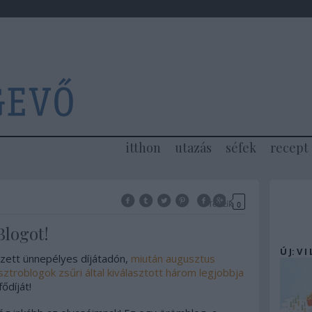
itthon
utazás
séfek
recept
Tetszik
0
logot!
Ú J: V I
ett ünnepélyes díjátadón,
miután augusztus
ztroblogok zsűri által kiválasztott három legjobbja
ődíját!