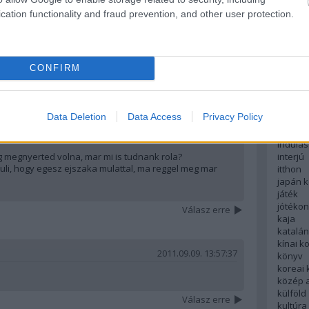
English
cation functionality and fraud prevention, and other user protection.
északi
európa
2011.09.08. 20:22:38
fesztivá
atulálni, vagy még mindig a medve bőre effektus van? :)
francia
CONFIRM
futás
hanoi
Válasz erre
hollan
hong k
Data Deletion
Data Access
Privacy Policy
hotel
2011.09.09. 11:14:40
indiai 
indulás
interjú
g megnyerted volna, mar mi is tudnank rola?
uli, hogy egesz ejszaka mulattal, ma reggel meg mar
itthon
japán 
játék
jótéko
Válasz erre
kaja
katalá
kínai k
2011.09.09. 13:57:37
könyv
koreai
közép 
külföld
Válasz erre
kultúra