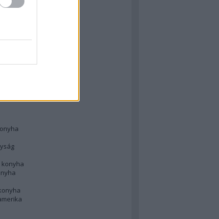
 konyha
l
 konyha
d konyha
ong
konyha
konyha
nyság
n konyha
onyha
 konyha
amerika