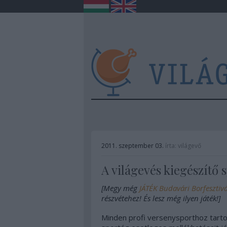
2011. szeptember 03.
írta:
világevő
A világevés kiegészítő 
[Megy még
JÁTÉK Budavári Borfesztivá
részvétehez! És lesz még ilyen játék!]
Minden profi versenysporthoz tarto