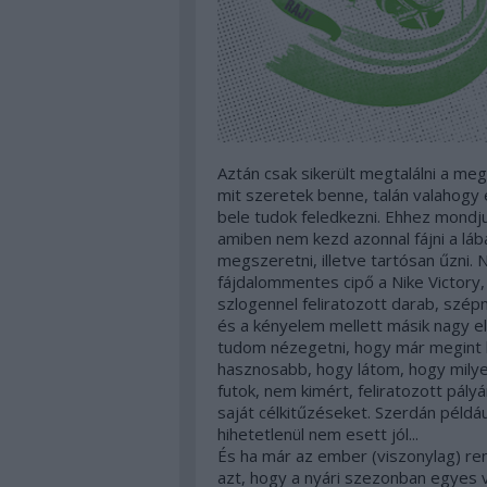
Aztán csak sikerült megtalálni a me
mit szeretek benne, talán valahogy 
bele tudok feledkezni. Ehhez mondju
amiben nem kezd azonnal fájni a lába
megszeretni, illetve tartósan űzni.
fájdalommentes cipő a Nike Victory,
szlogennel feliratozott darab, sz
és a kényelem mellett másik nagy el
tudom nézegetni, hogy már megint 
hasznosabb, hogy látom, hogy milye
futok, nem kimért, feliratozott pály
saját célkitűzéseket. Szerdán példá
hihetetlenül nem esett jól...
És ha már az ember (viszonylag) re
azt, hogy a nyári szezonban egyes 