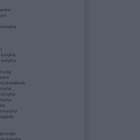
merika
kert
i konyha
n
 konyha
i konyha
rszág
sztro
rű tévedések
konyha
k konyha
konyha
lia
ál konyha
majánló
gmondja
náv konyha