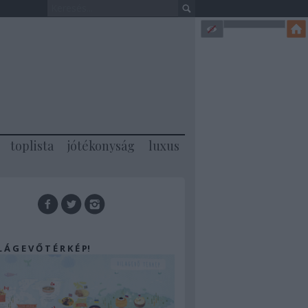
toplista
jótékonyság
luxus
 L Á G E V Ő T É R K É P!