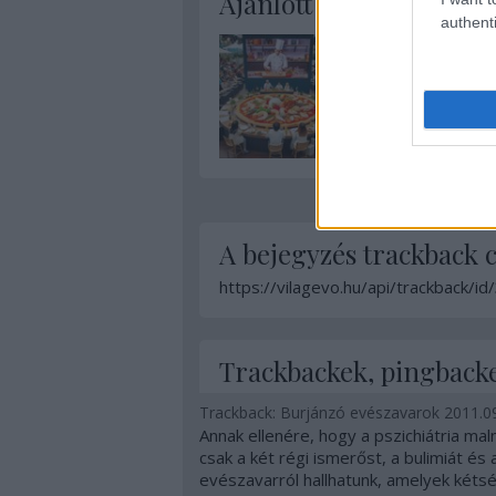
Ajánlott bejegyzések:
authenti
A bejegyzés trackback 
https://vilagevo.hu/api/trackback/i
Trackbackek, pingback
Trackback: Burjánzó evészavarok
2011.09
Annak ellenére, hogy a pszichiátria ma
csak a két régi ismerőst, a bulimiát és 
evészavarról hallhatunk, amelyek kétségk