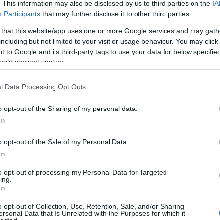
. This information may also be disclosed by us to third parties on the
IA
Participants
that may further disclose it to other third parties.
 that this website/app uses one or more Google services and may gath
including but not limited to your visit or usage behaviour. You may click 
 to Google and its third-party tags to use your data for below specifi
ogle consent section.
l Data Processing Opt Outs
o opt-out of the Sharing of my personal data.
In
o opt-out of the Sale of my Personal Data.
In
to opt-out of processing my Personal Data for Targeted
TOP
ing.
In
Annyi
magya
o opt-out of Collection, Use, Retention, Sale, and/or Sharing
A 10
ersonal Data that Is Unrelated with the Purposes for which it
lected.