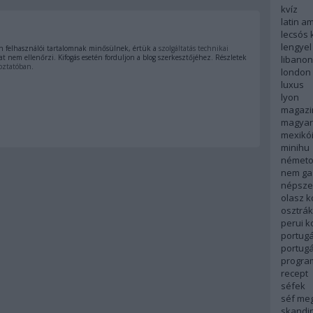
kvíz
latin a
lecsós 
lengyel
 felhasználói tartalomnak minősülnek, értük a
szolgáltatás technikai
t nem ellenőrzi. Kifogás esetén forduljon a blog szerkesztőjéhez. Részletek
libanon
oztatóban
.
london
luxus
lyon
magazi
magyar
mexikó
minihu
németo
nem ga
népsze
olasz 
osztrá
perui 
portugá
portug
progra
recept
séfek
séf me
skandi