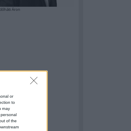
dőháti Áron
sonal or
ection to
ou may
 personal
out of the
 downstream