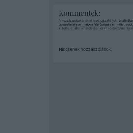
Kommentek:
A hozzászólások a
vonatkozó jogszabályok
értelmében
üzemeltetője semmilyen felelősséget nem vállal, azoka
a
Felhasználási feltételekben
és az
adatvédelmi tájék
Nincsenek hozzászólások.