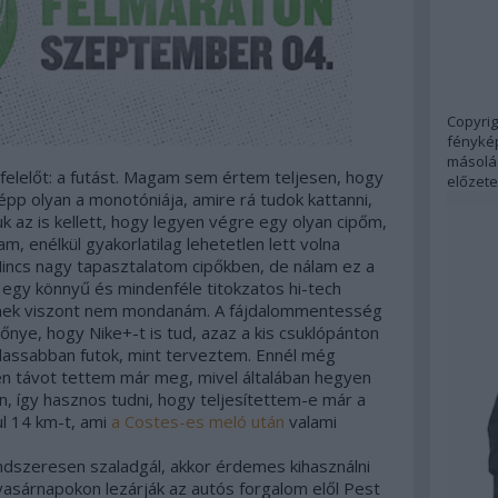
Copyrig
fénykép
másolás
gfelelőt: a futást. Magam sem értem teljesen, hogy
előzete
épp olyan a monotóniája, amire rá tudok kattanni,
k az is kellett, hogy legyen végre egy olyan cipőm,
m, enélkül gyakorlatilag lehetetlen lett volna
 Nincs nagy tapasztalatom cipőkben, de nálam ez a
 egy könnyű és mindenféle titokzatos hi-tech
épnek viszont nem mondanám. A fájdalommentesség
őnye, hogy Nike+-t is tud, azaz a kis csuklópánton
lassabban futok, mint terveztem. Ennél még
n távot tettem már meg, mivel általában hegyen
án, így hasznos tudni, hogy teljesítettem-e már a
ul 14 km-t, ami
a Costes-es meló után
valami
ndszeresen szaladgál, akkor érdemes kihasználni
vasárnapokon lezárják az autós forgalom elől Pest