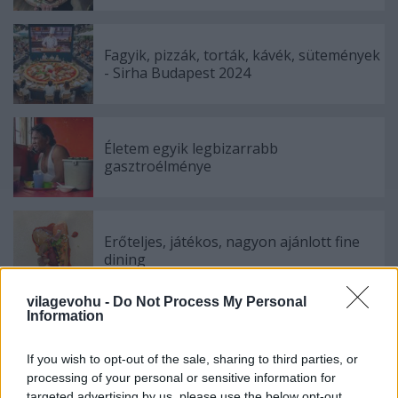
Fagyik, pizzák, torták, kávék, sütemények
- Sirha Budapest 2024
Életem egyik legbizarrabb
gasztroélménye
Erőteljes, játékos, nagyon ajánlott fine
dining
vilagevohu -
Do Not Process My Personal
Information
Így juthatsz be a Bocuse d'Orra - és
minden más fontos a Sirháról
If you wish to opt-out of the sale, sharing to third parties, or
processing of your personal or sensitive information for
targeted advertising by us, please use the below opt-out