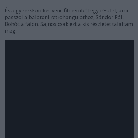
És a gyerekkori kedvenc filmemből egy részlet, ami
passzol a balatoni retrohangulathoz, Sándor Pál:
Bohóc a falon. Sajnos csak ezt a kis részletet találtam
meg.