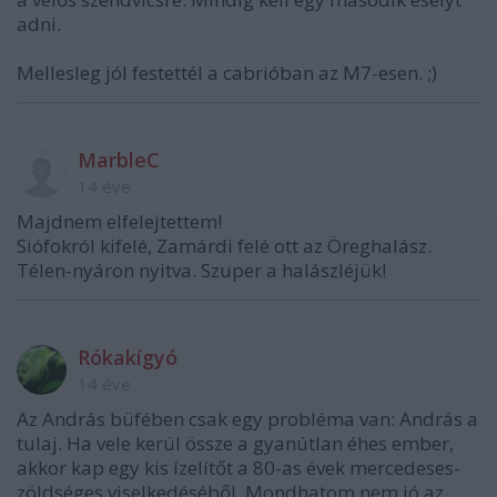
adni.
Mellesleg jól festettél a cabrióban az M7-esen. ;)
MarbleC
14 éve
Majdnem elfelejtettem!
Siófokról kifelé, Zamárdi felé ott az Öreghalász.
Télen-nyáron nyitva. Szuper a halászléjük!
Rókakígyó
14 éve
Az András büfében csak egy probléma van: András a
tulaj. Ha vele kerül össze a gyanútlan éhes ember,
akkor kap egy kis ízelítőt a 80-as évek mercedeses-
zöldséges viselkedéséből. Mondhatom nem jó az