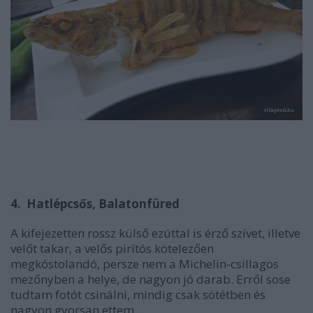
4. Hatlépcsős, Balatonfüred
A kifejezetten rossz külső ezúttal is érző szívet, illetve
velőt takar, a velős pirítós kötelezően
megkóstolandó, persze nem a Michelin-csillagos
mezőnyben a helye, de nagyon jó darab. Erről sose
tudtam fotót csinálni, mindig csak sötétben és
nagyon gyorsan ettem...