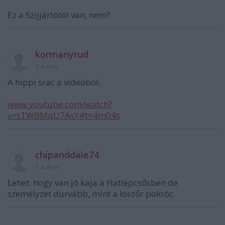
Ez a Szijjártótól van, nem?
kormanyrud
14 éve
A hippi srac a videobol:
www.youtube.com/watch?
v=sTWBMqU7AsY#t=4m04s
chipanddale74
14 éve
Lehet. hogy van jó kaja a Hatlépcsősben de
személyzet durvább, mint a lószőr pokróc.