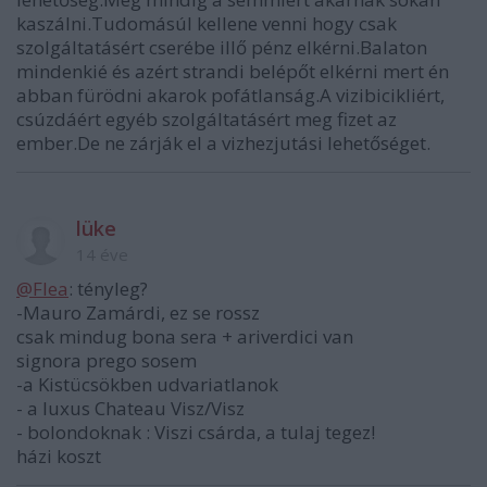
kaszálni.Tudomásúl kellene venni hogy csak
szolgáltatásért cserébe illő pénz elkérni.Balaton
mindenkié és azért strandi belépőt elkérni mert én
abban fürödni akarok pofátlanság.A vizibicikliért,
csúzdáért egyéb szolgáltatásért meg fizet az
ember.De ne zárják el a vizhezjutási lehetőséget.
lüke
14 éve
@Flea
: tényleg?
-Mauro Zamárdi, ez se rossz
csak mindug bona sera + ariverdici van
signora prego sosem
-a Kistücsökben udvariatlanok
- a luxus Chateau Visz/Visz
- bolondoknak : Viszi csárda, a tulaj tegez!
házi koszt