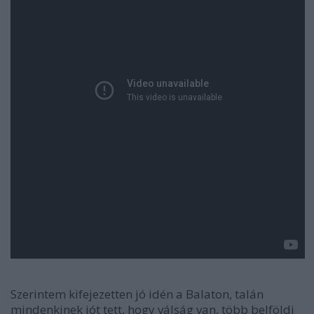
Szerintem kifejezetten jó idén a Balaton, talán
mindenkinek jót tett, hogy válság van, több belföldi