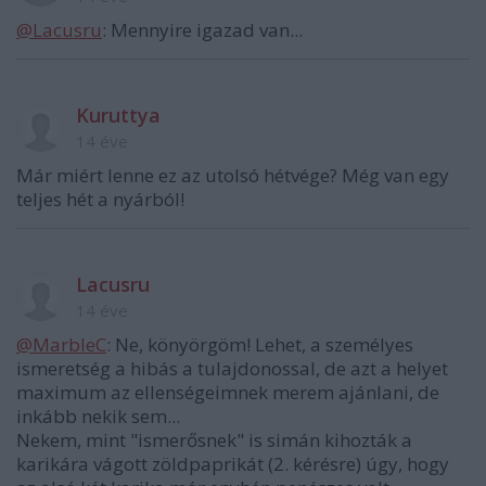
@Lacusru
: Mennyire igazad van...
Kuruttya
14 éve
Már miért lenne ez az utolsó hétvége? Még van egy
teljes hét a nyárból!
Lacusru
14 éve
@MarbleC
: Ne, könyörgöm! Lehet, a személyes
ismeretség a hibás a tulajdonossal, de azt a helyet
maximum az ellenségeimnek merem ajánlani, de
inkább nekik sem...
Nekem, mint "ismerősnek" is simán kihozták a
karikára vágott zöldpaprikát (2. kérésre) úgy, hogy