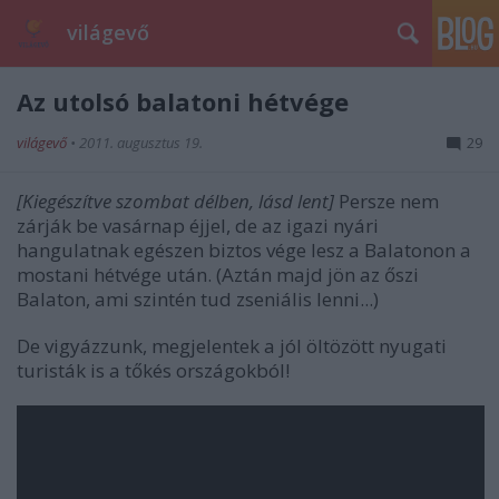
világevő
Az utolsó balatoni hétvége
világevő
•
2011. augusztus 19.
29
[Kiegészítve szombat délben, lásd lent]
Persze nem
zárják be vasárnap éjjel, de az igazi nyári
hangulatnak egészen biztos vége lesz a Balatonon a
mostani hétvége után. (Aztán majd jön az őszi
Balaton, ami szintén tud zseniális lenni...)
De vigyázzunk, megjelentek a jól öltözött nyugati
turisták is a tőkés országokból!