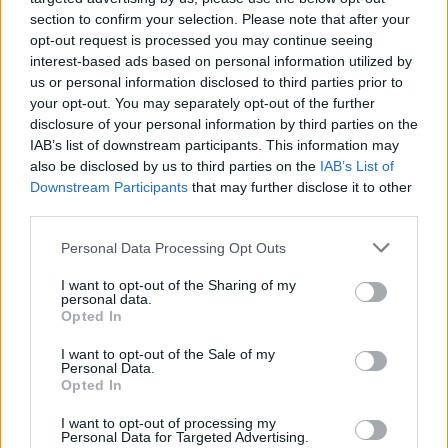
section to confirm your selection. Please note that after your
opt-out request is processed you may continue seeing
Szólj hozzá!
interest-based ads based on personal information utilized by
us or personal information disclosed to third parties prior to
A hozzászóláshoz be kell lépned!
your opt-out. You may separately opt-out of the further
disclosure of your personal information by third parties on the
IAB’s list of downstream participants. This information may
also be disclosed by us to third parties on the
IAB’s List of
Downstream Participants
that may further disclose it to other
third parties.
Please note that this website/app uses one or more Google
Personal Data Processing Opt Outs
services and may gather and store information including but
not limited to your visit or usage behaviour. You may click to
I want to opt-out of the Sharing of my
VAGY
personal data.
grant or deny consent to Google and its third-party tags to
Opted In
use your data for below specified purposes in below Google
consent section.
I want to opt-out of the Sale of my
Personal Data.
Opted In
I want to opt-out of processing my
Personal Data for Targeted Advertising.