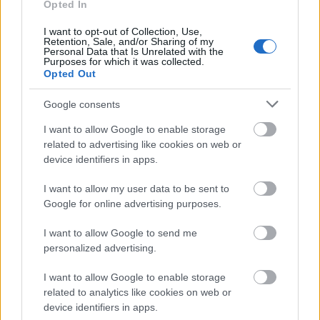
Opted In
I want to opt-out of Collection, Use,
Retention, Sale, and/or Sharing of my
Personal Data that Is Unrelated with the
ny
Purposes for which it was collected.
Opted Out
14 éve
Szigliget, Bakos-vendéglő
Google consents
kispolgar.freeblog.hu/archives/2008/10/05/Szindba
I want to allow Google to enable storage
d_szelleme_Szigligeten/
related to advertising like cookies on web or
device identifiers in apps.
Lacusru
I want to allow my user data to be sent to
Google for online advertising purposes.
14 éve
@Micuka
: Kereken 7 őszt éltem meg a Balatonon.
I want to allow Google to send me
Október 2. és 3. hete/hétvégéje mindig csodálatosan
personalized advertising.
szép volt. Szerintem aki teheti, úgy időzítse a dolgait,
hogy október elején el tudjon tölteni legalább egy
I want to allow Google to enable storage
hosszú hétvégét a Balatonnál.
related to analytics like cookies on web or
Szilveszterezni is érdemes valahol a tó közelében...
device identifiers in apps.