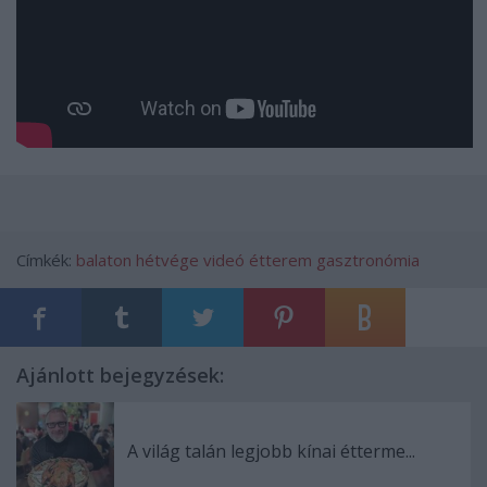
Címkék:
balaton
hétvége
videó
étterem
gasztronómia
Ajánlott bejegyzések:
A világ talán legjobb kínai étterme...