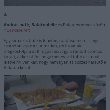
3.
András büfé, Balatonlelle
és Balatonszemes között
(
"Bandibüfé"
)
Egy sima kis büfé is lehetne, ráadásul nem is egy
strandon, csak az út mellett, de ha valaki
megkóstolja a sült fogast és/vagy a rántott csontos
karajt, akkor rájön, hogy mennyivel több ez annál.
Illetve milyen kár, hogy nem ilyen az összes halsütő a
Balaton körül.