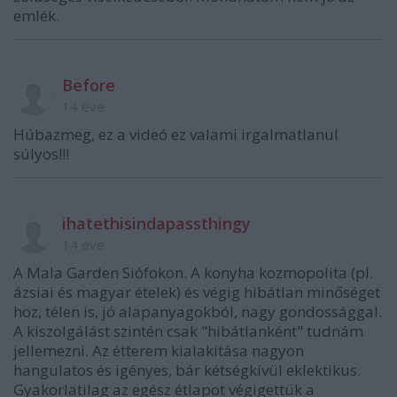
emlék.
Before
14 éve
Húbazmeg, ez a videó ez valami irgalmatlanul
súlyos!!!
ihatethisindapassthingy
14 éve
A Mala Garden Siófokon. A konyha kozmopolita (pl.
ázsiai és magyar ételek) és végig hibátlan minőséget
hoz, télen is, jó alapanyagokból, nagy gondossággal.
A kiszolgálást szintén csak "hibátlanként" tudnám
jellemezni. Az étterem kialakítása nagyon
hangulatos és igényes, bár kétségkívül eklektikus.
Gyakorlatilag az egész étlapot végigettük a