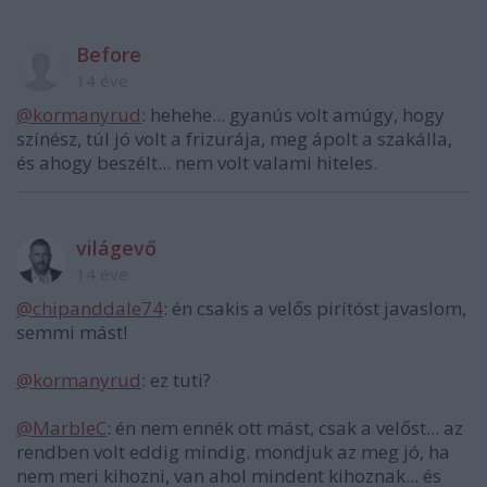
Before
14 éve
@kormanyrud
: hehehe... gyanús volt amúgy, hogy
színész, túl jó volt a frizurája, meg ápolt a szakálla,
és ahogy beszélt... nem volt valami hiteles.
világevő
14 éve
@chipanddale74
: én csakis a velős pirítóst javaslom,
semmi mást!
@kormanyrud
: ez tuti?
@MarbleC
: én nem ennék ott mást, csak a velőst... az
rendben volt eddig mindig. mondjuk az meg jó, ha
nem meri kihozni, van ahol mindent kihoznak... és