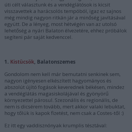
úti célt választunk és a vendéglátósok is kicsit
visszavettek a harácsolós tempóból, igaz ez sajnos
még mindig nagyon ritkán jár a minőség javításával
együtt. De a lényeg, most hétvégén van az utolsó
lehetőség a nyári Balaton élvezetére, ehhez próbálok
segíteni pár saját kedvenccel.
1.
Kistücsök
, Balatonszemes
Gondolom nem kell már bemutatni senkinek sem,
nagyon igényesen elkészített hagyományos és
abszolút újító fogások keverednek békésen, mindez
a vendéglátás magasiskolájával és gyönyörű
környezettel párosul. Szezonális és regionális, de
nem is dicsérem tovább, mert akkor valaki lebuktat,
hogy tőlük is kapok fizetést, nem csak a Costes-től :)
Ez itt egy vaddisznónyak krumplis tésztával: