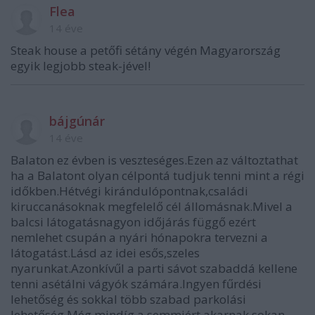
Flea
14 éve
Steak house a petőfi sétány végén Magyarország
egyik legjobb steak-jével!
bájgúnár
14 éve
Balaton ez évben is veszteséges.Ezen az változtathat
ha a Balatont olyan célpontá tudjuk tenni mint a régi
időkben.Hétvégi kirándulópontnak,családi
kiruccanásoknak megfelelő cél állomásnak.Mivel a
balcsi látogatásnagyon időjárás függő ezért
nemlehet csupán a nyári hónapokra tervezni a
látogatást.Lásd az idei esős,szeles
nyarunkat.Azonkívűl a parti sávot szabaddá kellene
tenni asétálni vágyók számára.Ingyen fűrdési
lehetőség és sokkal több szabad parkolási
lehetőség.Még mindíg a semmiért akarnak sokan