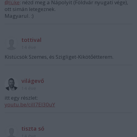
@lüke
: nézd meg a Nápolyit (Földvár nyugati vége),
ott simán letegeznek.
Magyarul. :)
tottival
14 éve
Kistücsök Szemes, és Szigliget-Kikötőétterem.
világevő
14 éve
itt egy részlet:
youtu.be/ciIl7EI30uY
tiszta só
14 éve