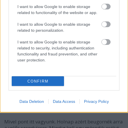
nem szabad kihagyni a hó fehér Balcsit!
I want to allow Google to enable storage
related to functionality of the website or app.
(ja, jut eszembe! senki sem fizet az őszi Balaton
reklámozásáért nekem)
I want to allow Google to enable storage
related to personalization.
MarbleC
I want to allow Google to enable storage
related to security, including authentication
14 éve
functionality and fraud prevention, and other
Azért a hatlépcsőssel voltak gondjaink. A tejfölös ubi
user protection.
saliban megált a kanál annyi liszt volt benne. Nem
tudták, hogy a tejfölt vizezni kell, úgy nyereséges.
CONFIRM
A barátom és a felesége is rántott pontyott rendelt,
de a felesége nem kapott.
Kérdeztük mi a baj, mire a pincér: a hölgynek azt
Data Deletion
Data Access
Privacy Policy
nem mertem kihozni. 5 perc múlva jött a pincér
egyezkedni, hogy mi mást hozhatna.
Mivel pont itt vagyunk. Holnap azért beugornék arra
a velős szendvicsre. Mindig kell egy második esélyt