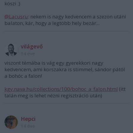
köszi :)
@Lacusru
: nekem is nagy kedvencem a szezon utáni
balaton, kár, hogy a legtöbb hely bezár...
világevő
14 éve
viszont témába is vág egy gyerekkori nagy
kedvencem, ami korszakra is stimmel, sándor pától
a bohóc a falon!
kgy.nava.hu/collections/100/bohoc_a_falon.html
(itt
talán meg is lehet nézni regisztráció után)
Hepci
14 éve