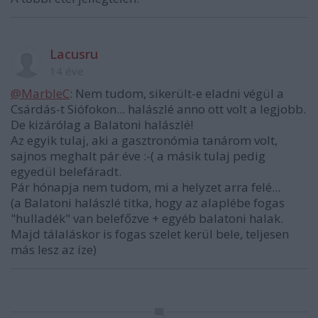
Lacusru
14 éve
@MarbleC
: Nem tudom, sikerült-e eladni végül a
Csárdás-t Siófokon... halászlé anno ott volt a legjobb.
De kizárólag a Balatoni halászlé!
Az egyik tulaj, aki a gasztronómia tanárom volt,
sajnos meghalt pár éve :-( a másik tulaj pedig
egyedül belefáradt.
Pár hónapja nem tudom, mi a helyzet arra felé...
(a Balatoni halászlé titka, hogy az alaplébe fogas
"hulladék" van belefőzve + egyéb balatoni halak.
Majd tálaláskor is fogas szelet kerül bele, teljesen
más lesz az íze)