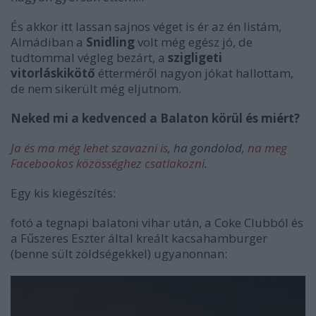
És akkor itt lassan sajnos véget is ér az én listám,
Almádiban a
Snidling
volt még egész jó, de
tudtommal végleg bezárt, a
szigligeti
vitorláskikötő
étterméről nagyon jókat hallottam,
de nem sikerült még eljutnom.
Neked mi a kedvenced a Balaton körül és miért?
Ja és ma még lehet szavazni is
, ha gondolod,
na meg
Facebookos közösséghez csatlakozni
.
Egy kis kiegészítés:
fotó a tegnapi balatoni vihar után, a Coke Clubból és
a Fűszeres Eszter által kreált kacsahamburger
(benne sült zöldségekkel) ugyanonnan: