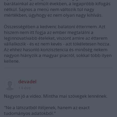
barátainkal az elmúlt években, a legapróbb kifogás
nélkül. Sajnos a menü nem változik túl nagy
mértékben, úgyhogy ez nem olyan nagy kihívás.
Összességében a kedvenc balatoni éttermem. Azt
hiszem nem itt fogja az ember megtalálni a
leginnovatívabb ételeket, viszont amire az étterem
vállalkozik - és ez nem kevés - azt tökéletesen hozza.
Az ehhez hasonló konzisztencia és minőség nekem
nagyon hiányzik a magyar piacról, sokkal több ilyen
kellene.
devadel
14 éve
Nagyon jó a video. Mintha mai szövegek lennének.
"Ne a látszatból ítéljenek, hanem az exact
tudományos adatokból."