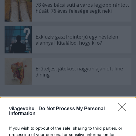
78 éves bácsi süti a város legjobb rántott
húsát. 76 éves felesége segít neki
Exkluzív gasztrointerjú egy névtelen
alannyal. Kitalálod, hogy ki ő?
Erőteljes, játékos, nagyon ajánlott fine
dining
Szólj hozzá!
vilagevohu -
Do Not Process My Personal
Information
A hozzászóláshoz be kell lépned!
If you wish to opt-out of the sale, sharing to third parties, or
processing of your personal or sensitive information for