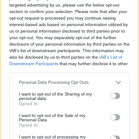
targeted advertising by us, please use the below opt-out
section to confirm your selection. Please note that after your
opt-out request is processed you may continue seeing
interest-based ads based on personal information utilized by
us or personal information disclosed to third parties prior to
your opt-out. You may separately opt-out of the further
VAGY
disclosure of your personal information by third parties on the
IAB’s list of downstream participants. This information may
also be disclosed by us to third parties on the
IAB’s List of
Downstream Participants
that may further disclose it to other
third parties.
Please note that this website/app uses one or more Google
Personal Data Processing Opt Outs
Tenoce
services and may gather and store information including but
not limited to your visit or usage behaviour. You may click to
I want to opt-out of the Sharing of my
15 éve
personal data.
grant or deny consent to Google and its third-party tags to
A 3 eves fiam is ezt tolja... Nagyon izlik neki :)
Opted In
use your data for below specified purposes in below Google
consent section.
I want to opt-out of the Sale of my
Personal Data.
Opted In
világevő
15 éve
I want to opt-out of processing my