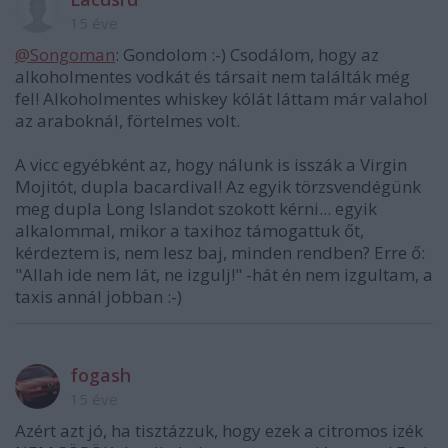
15 éve
@Songoman
: Gondolom :-) Csodálom, hogy az
alkoholmentes vodkát és társait nem találták még
fel! Alkoholmentes whiskey kólát láttam már valahol
az araboknál, förtelmes volt.
A vicc egyébként az, hogy nálunk is isszák a Virgin
Mojitót, dupla bacardival! Az egyik törzsvendégünk
meg dupla Long Islandot szokott kérni... egyik
alkalommal, mikor a taxihoz támogattuk őt,
kérdeztem is, nem lesz baj, minden rendben? Erre ő:
"Allah ide nem lát, ne izgulj!" -hát én nem izgultam, a
taxis annál jobban :-)
fogash
15 éve
Azért azt jó, ha tisztázzuk, hogy ezek a citromos izék