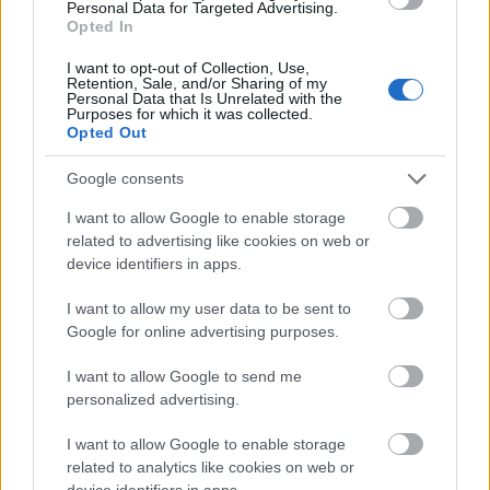
Personal Data for Targeted Advertising.
@Songoman
: mármint a levegőevést vagy a
Opted In
naturzitronét? :)
I want to opt-out of Collection, Use,
Retention, Sale, and/or Sharing of my
Personal Data that Is Unrelated with the
Purposes for which it was collected.
Lacusru
Opted Out
15 éve
Google consents
Már hűl egy dobozos verzió a hűtőben... kíváncsi
leszek rá! Az alkoholos változata nem volt rossz és túl
I want to allow Google to enable storage
sok káros anyag sem volt benne.
related to advertising like cookies on web or
device identifiers in apps.
Tényleg, ezt még nem is néztem meg, miből készült!
I want to allow my user data to be sent to
Ha jó a cucc, akkor nyert ügyük van vele nálam...
Google for online advertising purposes.
mivel az alkoholt nem csípem, viszont a sört nyári
nagy melegben igen. A citromos sör meg nem rossz
I want to allow Google to send me
:-)
personalized advertising.
I want to allow Google to enable storage
related to analytics like cookies on web or
világevő
device identifiers in apps.