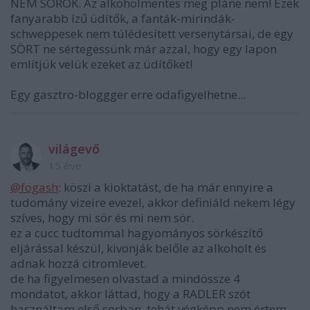
NEM SÖRÖK. Az alkoholmentes meg pláne nem! Ezek
fanyarabb ízű üdítők, a fanták-mirindák-
schweppesek nem túlédesített versenytársai, de egy
SÖRT ne sértegessünk már azzal, hogy egy lapon
említjük velük ezeket az üdítőket!
Egy gasztro-bloggger erre odafigyelhetne...
világevő
15 éve
@fogash
: köszi a kioktatást, de ha már ennyire a
tudomány vizeire evezel, akkor definiáld nekem légy
szíves, hogy mi sör és mi nem sör.
ez a cucc tudtommal hagyományos sörkészítő
eljárással készül, kivonják belőle az alkoholt és
adnak hozzá citromlevet.
de ha figyelmesen olvastad a mindössze 4
mondatot, akkor láttad, hogy a RADLER szót
használtam első sorban, tehát végképp nem értem,