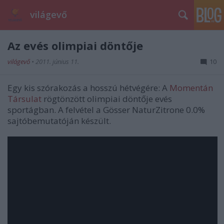
világevő
Az evés olimpiai döntője
világevő
•
2011. június 11.
10
Egy kis szórakozás a hosszú hétvégére: A
Momentán
Társulat
rögtönzött olimpiai döntője evés
sportágban. A felvétel a Gösser NaturZitrone 0.0%
sajtóbemutatóján készült.