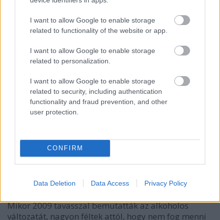
15 éve
@Lacusru
: én is szeretem a másikat is, ebben meg
I want to allow Google to enable storage
azt hiszem még kevésbé van bármi káros is.
related to functionality of the website or app.
ja és magyar fejlesztés, az osztrákok is innen veszik
I want to allow Google to enable storage
majd át elvileg.
related to personalization.
I want to allow Google to enable storage
Lacusru
related to security, including authentication
functionality and fraud prevention, and other
15 éve
user protection.
Kicsit édes szerintem, de egyébként jóízű!
CONFIRM
Lacusru
15 éve
@világevő
: Igen, gyakorlatilag semmi gázos cucc
Data Deletion
Data Access
Privacy Policy
nincs benne.
Mikor 2009 tavasszal bemutatták az alkoholos
változatát, nagyon féltek attól, hogy nem fog menni