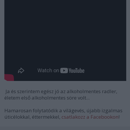
Ja és szerintem egész jó az alkoholmentes radler,
életem első alkoholmentes söre volt...
Hamarosan folytatódik a világevés, újabb izgalmas
úticélokkal, éttermekkel,
csatlakozz a Facebookon
!