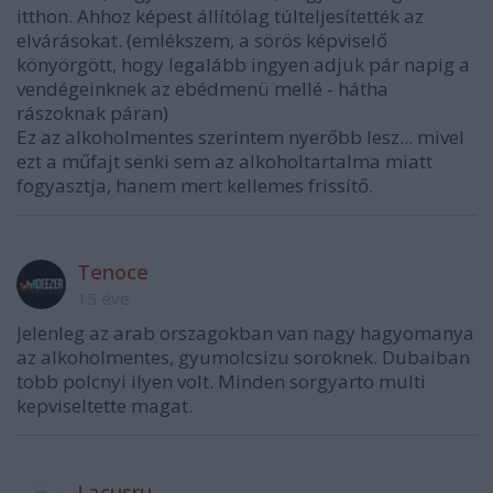
itthon. Ahhoz képest állítólag túlteljesítették az
elvárásokat. (emlékszem, a sörös képviselő
könyörgött, hogy legalább ingyen adjuk pár napig a
vendégeinknek az ebédmenü mellé - hátha
rászoknak páran)
Ez az alkoholmentes szerintem nyerőbb lesz... mivel
ezt a műfajt senki sem az alkoholtartalma miatt
fogyasztja, hanem mert kellemes frissítő.
Tenoce
15 éve
Jelenleg az arab orszagokban van nagy hagyomanya
az alkoholmentes, gyumolcsizu soroknek. Dubaiban
tobb polcnyi ilyen volt. Minden sorgyarto multi
kepviseltette magat.
Lacusru