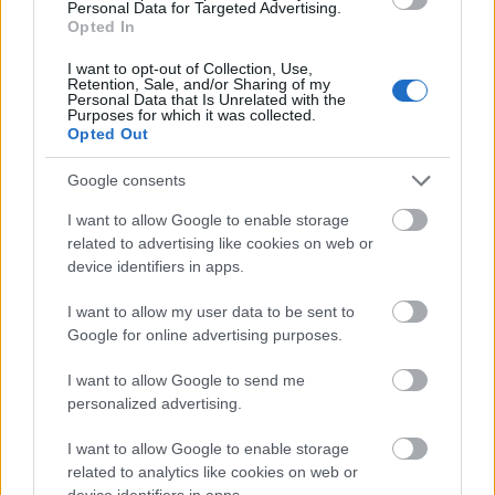
Personal Data for Targeted Advertising.
@Songoman
: mármint a levegőevést vagy a
Opted In
naturzitronét? :)
I want to opt-out of Collection, Use,
Retention, Sale, and/or Sharing of my
Personal Data that Is Unrelated with the
Purposes for which it was collected.
Lacusru
Opted Out
15 éve
Google consents
Már hűl egy dobozos verzió a hűtőben... kíváncsi
leszek rá! Az alkoholos változata nem volt rossz és túl
I want to allow Google to enable storage
sok káros anyag sem volt benne.
related to advertising like cookies on web or
device identifiers in apps.
Tényleg, ezt még nem is néztem meg, miből készült!
I want to allow my user data to be sent to
Ha jó a cucc, akkor nyert ügyük van vele nálam...
Google for online advertising purposes.
mivel az alkoholt nem csípem, viszont a sört nyári
nagy melegben igen. A citromos sör meg nem rossz
I want to allow Google to send me
:-)
personalized advertising.
I want to allow Google to enable storage
related to analytics like cookies on web or
világevő
device identifiers in apps.