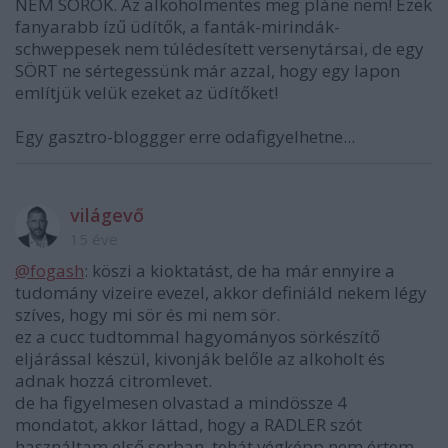
NEM SÖRÖK. Az alkoholmentes meg pláne nem! Ezek
fanyarabb ízű üdítők, a fanták-mirindák-
schweppesek nem túlédesített versenytársai, de egy
SÖRT ne sértegessünk már azzal, hogy egy lapon
említjük velük ezeket az üdítőket!
Egy gasztro-bloggger erre odafigyelhetne...
világevő
15 éve
@fogash
: köszi a kioktatást, de ha már ennyire a
tudomány vizeire evezel, akkor definiáld nekem légy
szíves, hogy mi sör és mi nem sör.
ez a cucc tudtommal hagyományos sörkészítő
eljárással készül, kivonják belőle az alkoholt és
adnak hozzá citromlevet.
de ha figyelmesen olvastad a mindössze 4
mondatot, akkor láttad, hogy a RADLER szót
használtam első sorban, tehát végképp nem értem,