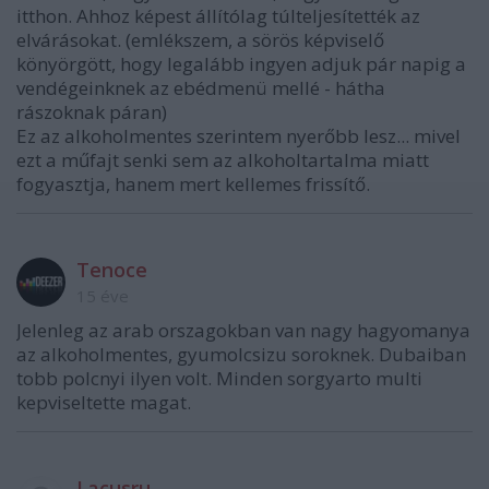
itthon. Ahhoz képest állítólag túlteljesítették az
elvárásokat. (emlékszem, a sörös képviselő
könyörgött, hogy legalább ingyen adjuk pár napig a
vendégeinknek az ebédmenü mellé - hátha
rászoknak páran)
Ez az alkoholmentes szerintem nyerőbb lesz... mivel
ezt a műfajt senki sem az alkoholtartalma miatt
fogyasztja, hanem mert kellemes frissítő.
Tenoce
15 éve
Jelenleg az arab orszagokban van nagy hagyomanya
az alkoholmentes, gyumolcsizu soroknek. Dubaiban
tobb polcnyi ilyen volt. Minden sorgyarto multi
kepviseltette magat.
Lacusru