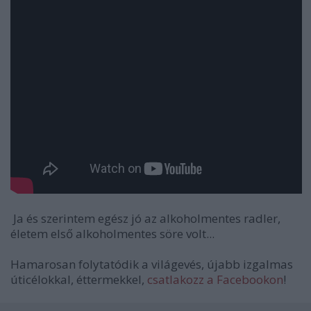
Ja és szerintem egész jó az alkoholmentes radler,
életem első alkoholmentes söre volt...
Hamarosan folytatódik a világevés, újabb izgalmas
úticélokkal, éttermekkel,
csatlakozz a Facebookon
!