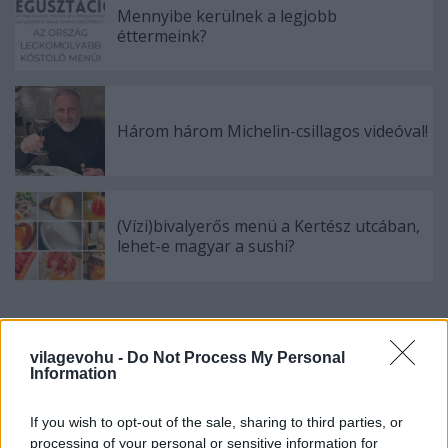
Mennyibe kerülnek a legjobb
éttermeink?
Három három Michelin-csillagos videóval!
(Vízi)bivalyerős menü a Kertész utcában,
lehet-e magyar a sushi?
Szólj hozzá!
vilagevohu -
Do Not Process My Personal
Information
A hozzászóláshoz be kell lépned!
If you wish to opt-out of the sale, sharing to third parties, or
processing of your personal or sensitive information for