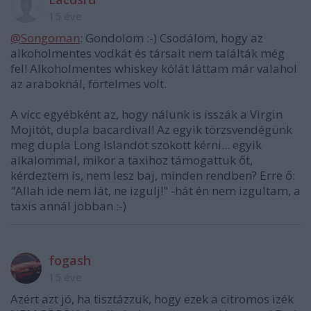
15 éve
@Songoman
: Gondolom :-) Csodálom, hogy az
alkoholmentes vodkát és társait nem találták még
fel! Alkoholmentes whiskey kólát láttam már valahol
az araboknál, förtelmes volt.
A vicc egyébként az, hogy nálunk is isszák a Virgin
Mojitót, dupla bacardival! Az egyik törzsvendégünk
meg dupla Long Islandot szokott kérni... egyik
alkalommal, mikor a taxihoz támogattuk őt,
kérdeztem is, nem lesz baj, minden rendben? Erre ő:
"Allah ide nem lát, ne izgulj!" -hát én nem izgultam, a
taxis annál jobban :-)
fogash
15 éve
Azért azt jó, ha tisztázzuk, hogy ezek a citromos izék