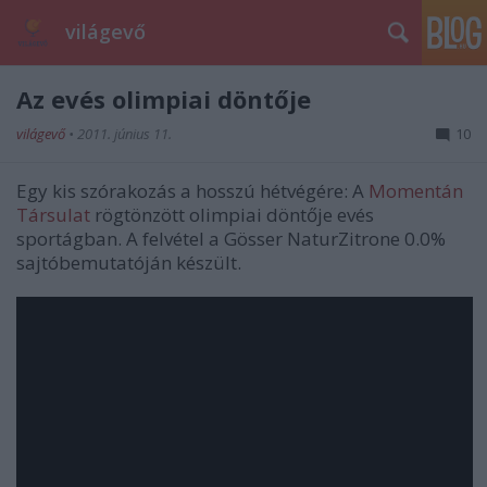
világevő
Az evés olimpiai döntője
világevő
•
2011. június 11.
10
Egy kis szórakozás a hosszú hétvégére: A
Momentán
Társulat
rögtönzött olimpiai döntője evés
sportágban. A felvétel a Gösser NaturZitrone 0.0%
sajtóbemutatóján készült.