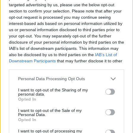
targeted advertising by us, please use the below opt-out
section to confirm your selection. Please note that after your
opt-out request is processed you may continue seeing
interest-based ads based on personal information utilized by
us or personal information disclosed to third parties prior to
your opt-out. You may separately opt-out of the further
VAGY
disclosure of your personal information by third parties on the
IAB’s list of downstream participants. This information may
also be disclosed by us to third parties on the
IAB’s List of
Downstream Participants
that may further disclose it to other
third parties.
Please note that this website/app uses one or more Google
Personal Data Processing Opt Outs
Tenoce
services and may gather and store information including but
not limited to your visit or usage behaviour. You may click to
I want to opt-out of the Sharing of my
15 éve
personal data.
grant or deny consent to Google and its third-party tags to
A 3 eves fiam is ezt tolja... Nagyon izlik neki :)
Opted In
use your data for below specified purposes in below Google
consent section.
I want to opt-out of the Sale of my
Personal Data.
Opted In
világevő
15 éve
I want to opt-out of processing my