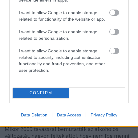
15 éve
@Lacusru
: én is szeretem a másikat is, ebben meg
I want to allow Google to enable storage
azt hiszem még kevésbé van bármi káros is.
related to functionality of the website or app.
ja és magyar fejlesztés, az osztrákok is innen veszik
I want to allow Google to enable storage
majd át elvileg.
related to personalization.
I want to allow Google to enable storage
Lacusru
related to security, including authentication
functionality and fraud prevention, and other
15 éve
user protection.
Kicsit édes szerintem, de egyébként jóízű!
CONFIRM
Lacusru
15 éve
@világevő
: Igen, gyakorlatilag semmi gázos cucc
Data Deletion
Data Access
Privacy Policy
nincs benne.
Mikor 2009 tavasszal bemutatták az alkoholos
változatát, nagyon féltek attól, hogy nem fog menni