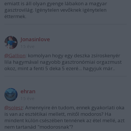
emiatt is áll olyan gyenge lábakon a magyar
gasztrovilág. Igénytelen vevőknek igénytelen
éttermek.
Jonasinlove
15 éve
@Gallion
: komolyan hogy egy deszka zsíroskenyér
lila hagymával nagyobb gasztronómiai orgazmust
okoz, mint a fenti 5 deka 5 ezeré... hagyjuk már..
ehran
15 éve
@solesz
: Amennyire én tudom, ennek gyakorlati oka
is van az esztétikai mellett, mitől modoros? Ha
mindent külön csészében tennének az étel mellé, azt
nem tartanád "modorosnak"?