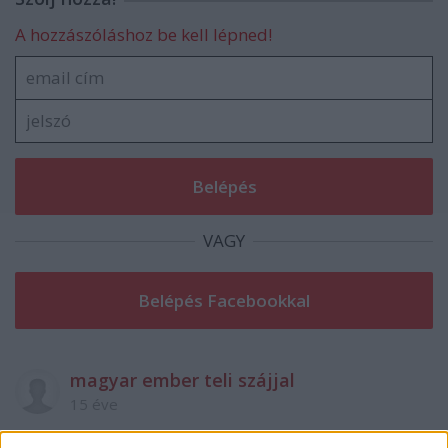
A hozzászóláshoz be kell lépned!
VAGY
magyar ember teli szájjal
15 éve
"maníroktól mentesen" :))) Lol :) Az egész cucc