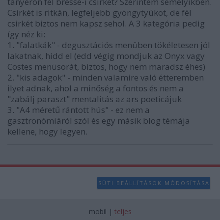
tányéron fél bresse-i csirkét? Szerintem semelyikben.
Csirkét is ritkán, legfeljebb gyöngytyúkot, de fél
csirkét biztos nem kapsz sehol. A 3 kategória pedig
így néz ki:
1. "falatkák" - degusztációs menüben tökéletesen jól
lakatnak, hidd el (edd végig mondjuk az Onyx vagy
Costes menüsorát, biztos, hogy nem maradsz éhes)
2. "kis adagok" - minden valamire való étteremben
ilyet adnak, ahol a minőség a fontos és nem a
"zabálj paraszt" mentalitás az ars poeticájuk
3. "A4 méretű rántott hús" - ez nem a
gasztronómiáról szól és egy másik blog témája
kellene, hogy legyen.
SÜTI BEÁLLÍTÁSOK MÓDOSÍTÁSA
mobil
|
teljes