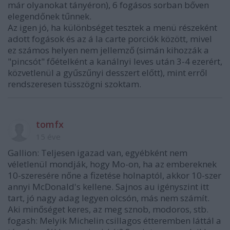
már olyanokat tányéron), 6 fogásos sorban bőven
elegendőnek tűnnek.
Az igen jó, ha különbséget tesztek a menü részeként
adott fogások és az á la carte porciók között, mivel
ez számos helyen nem jellemző (simán kihozzák a
"pincsót" főételként a kanálnyi leves után 3-4 ezerért,
közvetlenül a gyűszűnyi desszert előtt), mint erről
rendszeresen tüsszögni szoktam.
tomfx
15 éve
Gallion: Teljesen igazad van, egyébként nem
véletlenül mondják, hogy Mo-on, ha az embereknek
10-szeresére nőne a fizetése holnaptól, akkor 10-szer
annyi McDonald's kellene. Sajnos au igényszint itt
tart, jó nagy adag legyen olcsón, más nem számít.
Aki minőséget keres, az meg sznob, modoros, stb.
fogash: Melyik Michelin csillagos étteremben láttál a