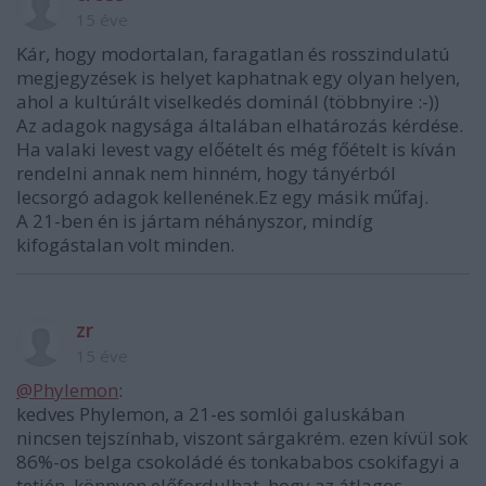
15 éve
Kár, hogy modortalan, faragatlan és rosszindulatú
megjegyzések is helyet kaphatnak egy olyan helyen,
ahol a kultúrált viselkedés dominál (többnyire :-))
Az adagok nagysága általában elhatározás kérdése.
Ha valaki levest vagy előételt és még főételt is kíván
rendelni annak nem hinném, hogy tányérból
lecsorgó adagok kellenének.Ez egy másik műfaj.
A 21-ben én is jártam néhányszor, mindíg
kifogástalan volt minden.
zr
15 éve
@Phylemon
:
kedves Phylemon, a 21-es somlói galuskában
nincsen tejszínhab, viszont sárgakrém. ezen kívül sok
86%-os belga csokoládé és tonkababos csokifagyi a
tetjén. könnyen előfordulhat, hogy az átlagos