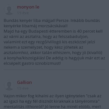
monyon le
15 éve
Bundás kenyér liba májjal! Persze. Inkább bundás
kenyérke libamáj morzsácskával!
Majd ha egy Budapesti étteremben is 40 percet kell
az várni az asztalra, hogy az felszabaduljon,
valamint ezt egy rezgő/villogó kis eszközzel jelzi
nekem a személyzet, hogy kész jöhetek az
asztalomhoz, akkor talán elhiszem, hogy jó (kivalló)
a konyha/kiszolgálás! De addig is hagyjuk már ezt az
elcsépelt gastro sznobizmust!
Gallion
15 éve
Vajon mikor fog kihalni az ilyen igénytelen "csak az
az igazi ha egy fél disznót kiraknak a tányéromra"
mentalitás itthonról? Jó lenne ha minél elöbb, mert