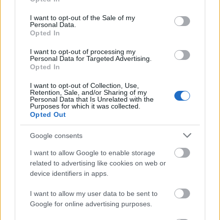
a láthatóan hűtőből elővett somlóiban savanyú
use your data for below specified purposes in below Google
tejszínhab. A képemről égett a bőr, hogy az általam
consent section.
I want to opt-out of the Sale of my
erre rábeszélt (hiszen magyar specialitás) és somlóit
Personal Data.
Opted In
eddig sosem kátott vendégeknek magyaráznom
kellett, hogy ez ilyen szokott lenni :-(((
I want to opt-out of processing my
És a végén amikor csendesen megjegyeztem a
Personal Data for Targeted Advertising.
főpincérnek még hülyének is nézett, hogyasszongya:
Opted In
de hiszen most készült frissen....
I want to opt-out of Collection, Use,
Retention, Sale, and/or Sharing of my
gigalehúzás, cinkelt kártya, csak a bank nyerhet :-(
Personal Data that Is Unrelated with the
Purposes for which it was collected.
Opted Out
Google consents
solesz
15 éve
I want to allow Google to enable storage
related to advertising like cookies on web or
Lassan ennek a modoros - körbelocsolom a tányért
device identifiers in apps.
valami szafttal, krémmel - stílusnak vége kellene,
hogy szakadjon.
I want to allow my user data to be sent to
Google for online advertising purposes.
A fenti ételek közül egyet sem kívántam meg.