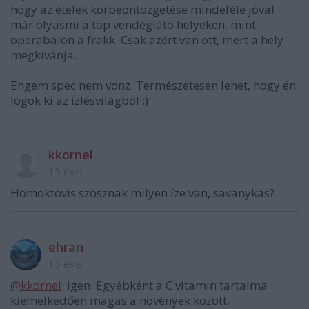
hogy az ételek körbeöntözgetése mindeféle jóval
már olyasmi a top vendéglátó helyeken, mint
operabálon a frakk. Csak azért van ott, mert a hely
megkívánja.
Engem spec nem vonz. Természetesen lehet, hogy én
lógok ki az ízlésvilágból :)
kkornel
15 éve
Homoktövis szósznak milyen íze van, savanykás?
ehran
15 éve
@kkornel
: Igen. Egyébként a C vitamin tartalma
kiemelkedően magas a növények között.