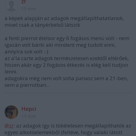
zr
15 éve
a képek alapján az adagok megállapíthatatlanok,
mivel csak a tányérbelső látszik
a fenti pierrot ételsor egy 6 fogásos menü volt - nem
igazán volt bárki aki mindent meg tudott enni,
annyira sok volt :-)
az a'la carte adagok természetesen ezektől eltérőek,
hiszen akár egy 2 fogásos étkezés is elég kell tudjon
lenni.
adagokra még nem volt soha panasz sem a 21-ben,
sem a pierrotban...
Hepci
15 éve
@zr
: az adagok így is tökéletesen megállapíthatók az
egyes alkotóelemekből (feltéve, hogy valaki látott