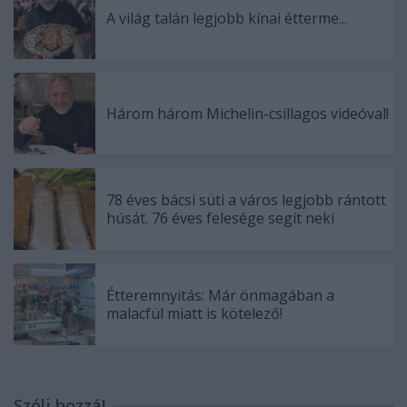
A világ talán legjobb kínai étterme...
Három három Michelin-csillagos videóval!
78 éves bácsi süti a város legjobb rántott
húsát. 76 éves felesége segít neki
Étteremnyitás: Már önmagában a
malacfül miatt is kötelező!
Szólj hozzá!