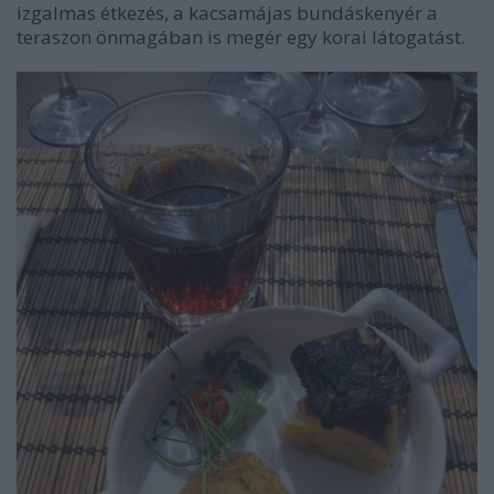
izgalmas étkezés, a kacsamájas bundáskenyér a
teraszon önmagában is megér egy korai látogatást.