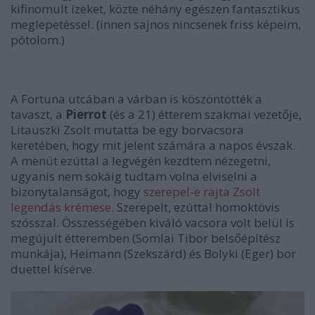
kifinomult ízeket, közte néhány egészen fantasztikus
meglepetéssel. (innen sajnos nincsenek friss képeim,
pótolom.)
A Fortuna utcában a várban is köszöntötték a
tavaszt, a
Pierrot
(és a 21) étterem szakmai vezetője,
Litauszki Zsolt mutatta be egy borvacsora
keretében, hogy mit jelent számára a napos évszak.
A menüt ezúttal a legvégén kezdtem nézegetni,
ugyanis nem sokáig tudtam volna elviselni a
bizonytalanságot, hogy
szerepel-e rajta Zsolt
legendás krémese
. Szerepelt, ezúttal homoktövis
szósszal. Összességében kiváló vacsora volt belül is
megújult étteremben (Somlai Tibor belsőépítész
munkája), Heimann (Szekszárd) és Bolyki (Eger) bor
duettel kísérve.