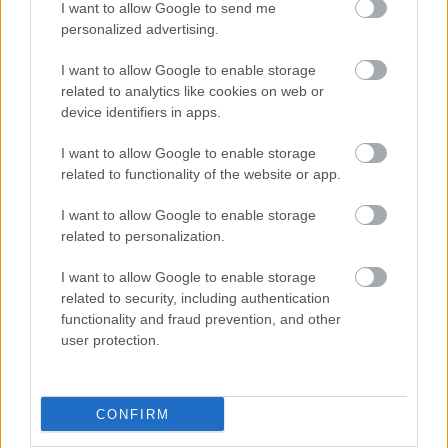
I want to allow Google to send me
@Phylemon
: a vendéglátás egyik rákfenéjére
personalized advertising.
tapintottál rá. a stabilitásra. egyik nap ilyen a
teljesítmény, másik nap olyan.
I want to allow Google to enable storage
related to analytics like cookies on web or
device identifiers in apps.
Jóléti Dán Kekszesdoboz
I want to allow Google to enable storage
15 éve
related to functionality of the website or app.
@magyar ember teli szájjal
: na na na
I want to allow Google to enable storage
related to personalization.
Jonasinlove
I want to allow Google to enable storage
related to security, including authentication
15 éve
functionality and fraud prevention, and other
@solesz
: a krémes viszont annyira jó hogy már rossz.
user protection.
kilométerfaló
CONFIRM
15 éve