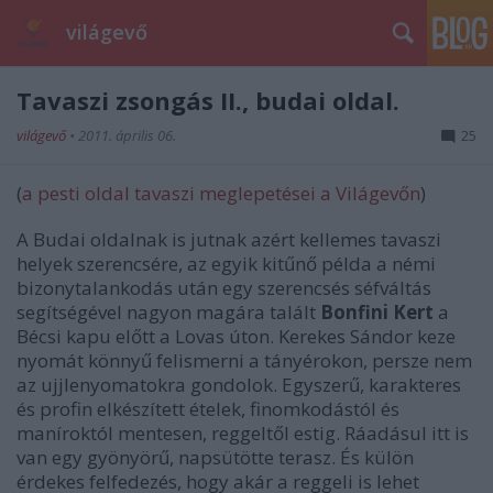
világevő
Tavaszi zsongás II., budai oldal.
világevő
•
2011. április 06.
25
(
a pesti oldal tavaszi meglepetései a Világevőn
)
A Budai oldalnak is jutnak azért kellemes tavaszi
helyek szerencsére, az egyik kitűnő példa a némi
bizonytalankodás után egy szerencsés séfváltás
segítségével nagyon magára talált
Bonfini Kert
a
Bécsi kapu előtt a Lovas úton. Kerekes Sándor keze
nyomát könnyű felismerni a tányérokon, persze nem
az ujjlenyomatokra gondolok. Egyszerű, karakteres
és profin elkészített ételek, finomkodástól és
maníroktól mentesen, reggeltől estig. Ráadásul itt is
van egy gyönyörű, napsütötte terasz. És külön
érdekes felfedezés, hogy akár a reggeli is lehet