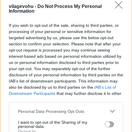
mehetne a modorblogra, Kerekes Sándor keze
vilagevohu -
Do Not Process My Personal
nyomával az élen.
Information
If you wish to opt-out of the sale, sharing to third parties, or
Jonasinlove
processing of your personal or sensitive information for
targeted advertising by us, please use the below opt-out
15 éve
section to confirm your selection. Please note that after your
Ha egy felszolgáló ilyen adag kajákat rakna elém,
opt-out request is processed you may continue seeing
bele ordibálnék a testébe. .- Mű-e-vészet :)
interest-based ads based on personal information utilized by
us or personal information disclosed to third parties prior to
your opt-out. You may separately opt-out of the further
disclosure of your personal information by third parties on the
Phylemon
IAB’s list of downstream participants. This information may
15 éve
also be disclosed by us to third parties on the
IAB’s List of
Downstream Participants
that may further disclose it to other
Nem tudom kinek milyen köze van a 21-hez, de oda
third parties.
én még egyszer élő embert nem viszek.
Külföldi delegációt vittünk oda vacsorázni...
Please note that this website/app uses one or more Google
Personal Data Processing Opt Outs
Fejetlenség, szervezetlenség, modoroskodó pincérek,
services and may gather and store information including but
a borlapról kizárólag a legdrágább bort ajánlani
not limited to your visit or usage behaviour. You may click to
I want to opt-out of the Sharing of my
képes borpincér és mindennek megkoronázásaként
personal data.
grant or deny consent to Google and its third-party tags to
Opted In