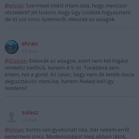
@ehran
: Szerinted miért írtam oda, hogy menüsor
részeként? Jól tudom, hogy úgy szokták fogyasztani,
de itt szó sincs ilyesmiről, ekkorák az adagok.
ehran
15 éve
@Elstron
: Ekkorák az adagok, ezért nem két fogást
rendelsz belőlük, hanem 4-5-öt. Továbbra sem
értem, hol a gond. Az zavar, hogy nem ők tették össze
degusztációs menübe, hanem Neked kell így
rendelni?
solesz
15 éve
@ehran
: biztos van gyakorlati oka, bár nekem erről
sejtelmem sincs. Modorosságot meg abban látok,