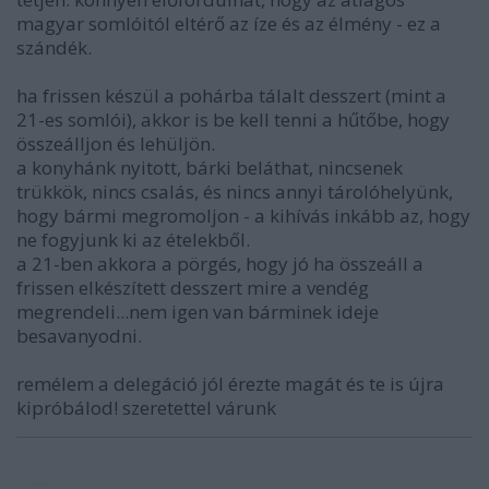
magyar somlóitól eltérő az íze és az élmény - ez a
szándék.
ha frissen készül a pohárba tálalt desszert (mint a
21-es somlói), akkor is be kell tenni a hűtőbe, hogy
összeálljon és lehüljön.
a konyhánk nyitott, bárki beláthat, nincsenek
trükkök, nincs csalás, és nincs annyi tárolóhelyünk,
hogy bármi megromoljon - a kihívás inkább az, hogy
ne fogyjunk ki az ételekből.
a 21-ben akkora a pörgés, hogy jó ha összeáll a
frissen elkészített desszert mire a vendég
megrendeli...nem igen van bárminek ideje
besavanyodni.
remélem a delegáció jól érezte magát és te is újra
kipróbálod! szeretettel várunk