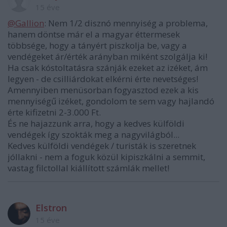
15 éve
@Gallion
: Nem 1/2 disznó mennyiség a problema,
hanem döntse már el a magyar éttermesek
többsége, hogy a tányért piszkolja be, vagy a
vendégeket ár/érték arányban miként szolgálja ki!
Ha csak kóstoltatásra szánják ezeket az izéket, ám
legyen - de csilliárdokat elkérni érte nevetséges!
Amennyiben menüsorban fogyasztod ezek a kis
mennyiségű izéket, gondolom te sem vagy hajlandó
érte kifizetni 2-3.000 Ft.
És ne hajazzunk arra, hogy a kedves külföldi
vendégek így szokták meg a nagyvilágból...
Kedves külföldi vendégek / turisták is szeretnek
jóllakni - nem a foguk közül kipiszkálni a semmit,
vastag filctollal kiállított számlák mellet!
Elstron
15 éve