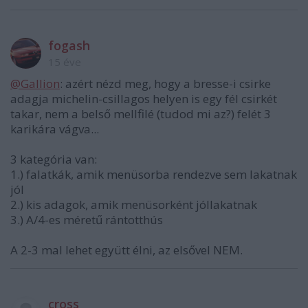
fogash
15 éve
@Gallion
: azért nézd meg, hogy a bresse-i csirke
adagja michelin-csillagos helyen is egy fél csirkét
takar, nem a belső mellfilé (tudod mi az?) felét 3
karikára vágva...
3 kategória van:
1.) falatkák, amik menüsorba rendezve sem lakatnak
jól
2.) kis adagok, amik menüsorként jóllakatnak
3.) A/4-es méretű rántotthús
A 2-3 mal lehet együtt élni, az elsővel NEM.
cross