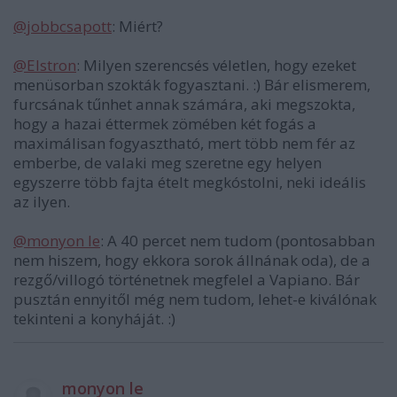
@jobbcsapott
: Miért?
@Elstron
: Milyen szerencsés véletlen, hogy ezeket
menüsorban szokták fogyasztani. :) Bár elismerem,
furcsának tűnhet annak számára, aki megszokta,
hogy a hazai éttermek zömében két fogás a
maximálisan fogyasztható, mert több nem fér az
emberbe, de valaki meg szeretne egy helyen
egyszerre több fajta ételt megkóstolni, neki ideális
az ilyen.
@monyon le
: A 40 percet nem tudom (pontosabban
nem hiszem, hogy ekkora sorok állnának oda), de a
rezgő/villogó történetnek megfelel a Vapiano. Bár
pusztán ennyitől még nem tudom, lehet-e kiválónak
tekinteni a konyháját. :)
monyon le