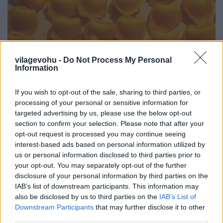
vilagevohu -
Do Not Process My Personal
Information
A frissen készült tésztát aztán este viszontlátjuk,
If you wish to opt-out of the sale, sharing to third parties, or
csirkelevesben tálalva (tortellini in brodo), ez volt
processing of your personal or sensitive information for
talán az egyetlen fogás a szenzációs menüből,
targeted advertising by us, please use the below opt-out
section to confirm your selection. Please note that after your
amiben nem volt szarvasgomba, de ez már egy
opt-out request is processed you may continue seeing
másik történet.
interest-based ads based on personal information utilized by
us or personal information disclosed to third parties prior to
Na és így gyúrják a Michelin-csillagos tésztát:
your opt-out. You may separately opt-out of the further
disclosure of your personal information by third parties on the
IAB’s list of downstream participants. This information may
also be disclosed by us to third parties on the
IAB’s List of
Downstream Participants
that may further disclose it to other
third parties.