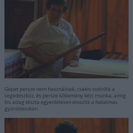
Gépet persze nem használnak, csakis sodrófa a
segédeszköz, és persze kőkemény kézi munka, amíg
kis adag tészta egyenletesen eloszlik a hatalmas
gyúródeszkán.