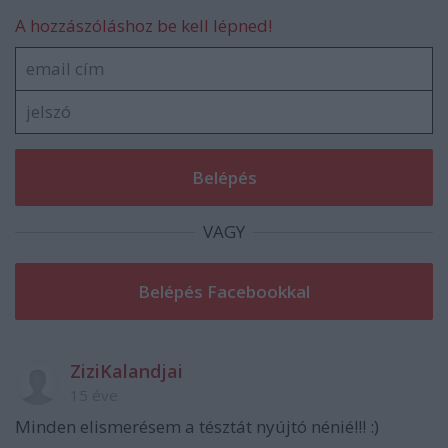
A hozzászóláshoz be kell lépned!
VAGY
ZiziKalandjai
15 éve
Minden elismerésem a tésztát nyújtó nénié!!! :)