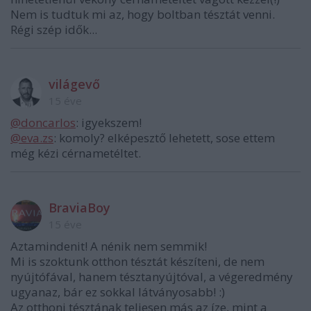
Nem is tudtuk mi az, hogy boltban tésztát venni.
Régi szép idők...
világevő
15 éve
@doncarlos
: igyekszem!
@eva.zs
: komoly? elképesztő lehetett, sose ettem
még kézi cérnametéltet.
BraviaBoy
15 éve
Aztamindenit! A nénik nem semmik!
Mi is szoktunk otthon tésztát készíteni, de nem
nyújtófával, hanem tésztanyújtóval, a végeredmény
ugyanaz, bár ez sokkal látványosabb! :)
Az otthoni tésztának teljesen más az íze, mint a