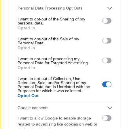
Please note that this website/app uses one or more Google
Personal Data Processing Opt Outs
services and may gather and store information including but
not limited to your visit or usage behaviour. You may click to
I want to opt-out of the Sharing of my
personal data.
grant or deny consent to Google and its third-party tags to
Opted In
use your data for below specified purposes in below Google
consent section.
I want to opt-out of the Sale of my
Personal Data.
Opted In
I want to opt-out of processing my
Personal Data for Targeted Advertising.
Opted In
I want to opt-out of Collection, Use,
Retention, Sale, and/or Sharing of my
Personal Data that Is Unrelated with the
Purposes for which it was collected.
Opted Out
Google consents
A vacsora brutálisan jó volt, jönnek majd még a
részletek, és azért sikerült eljutni pár izgalmas
I want to allow Google to enable storage
helyre, például egy szarvasgomba-feldolgozóba és a
related to advertising like cookies on web or