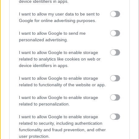
modenai balzsamecet múzeumba, ahol termelés is
device identifiers in apps.
folyik.
I want to allow my user data to be sent to
Google for online advertising purposes.
I want to allow Google to send me
personalized advertising.
Címkék:
olasz
videó
étel
étterem
főzés
gasztronómia
tészta
parmezán
emilia romagna
szarvasgomba
michelin
nyújtás
I want to allow Google to enable storage
michelin csillag
tortellini
bologna
savigno
amerigo
related to analytics like cookies on web or
device identifiers in apps.
I want to allow Google to enable storage
related to functionality of the website or app.
Ajánlott bejegyzések:
I want to allow Google to enable storage
related to personalization.
A világ talán legjobb kínai étterme...
I want to allow Google to enable storage
related to security, including authentication
functionality and fraud prevention, and other
user protection.