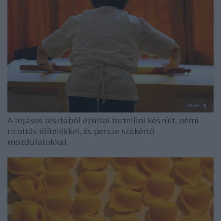
A tojásos tésztából ezúttal tortellini készült, némi
ricottás töltelékkel, és persze szakértő
mozdulatokkal.