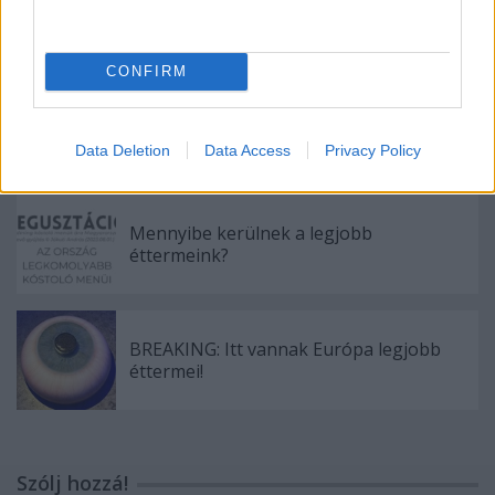
Fagyik, pizzák, torták, kávék, sütemények
- Sirha Budapest 2024
CONFIRM
Az év legjobb éttermi élményei
Data Deletion
Data Access
Privacy Policy
Mennyibe kerülnek a legjobb
éttermeink?
BREAKING: Itt vannak Európa legjobb
éttermei!
Szólj hozzá!