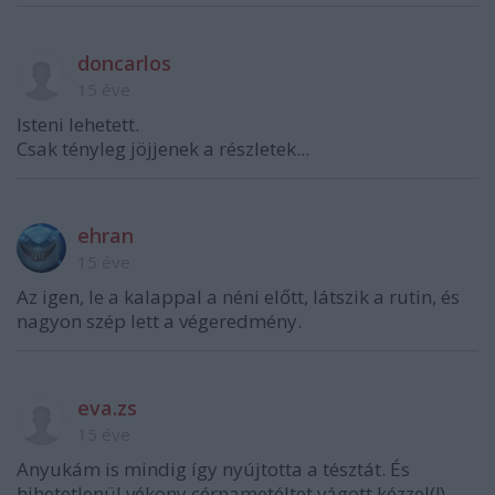
doncarlos
15 éve
Isteni lehetett.
Csak tényleg jöjjenek a részletek...
ehran
15 éve
Az igen, le a kalappal a néni előtt, látszik a rutin, és
nagyon szép lett a végeredmény.
eva.zs
15 éve
Anyukám is mindig így nyújtotta a tésztát. És
hihetetlenül vékony cérnametéltet vágott kézzel(!)