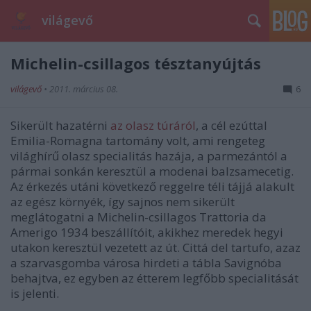
világevő
Michelin-csillagos tésztanyújtás
világevő
•
2011. március 08.
6
Sikerült hazatérni
az olasz túráról
, a cél ezúttal
Emilia-Romagna tartomány volt, ami rengeteg
világhírű olasz specialitás hazája, a parmezántól a
pármai sonkán keresztül a modenai balzsamecetig.
Az érkezés utáni következő reggelre téli tájjá alakult
az egész környék, így sajnos nem sikerült
meglátogatni a Michelin-csillagos Trattoria da
Amerigo 1934 beszállítóit, akikhez meredek hegyi
utakon keresztül vezetett az út. Cittá del tartufo, azaz
a szarvasgomba városa hirdeti a tábla Savignóba
behajtva, ez egyben az étterem legfőbb specialitását
is jelenti.