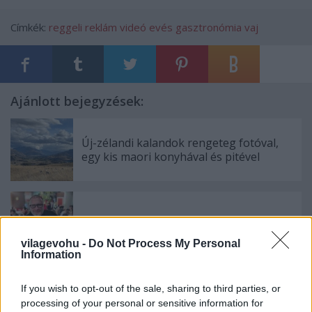
Címkék:
reggeli
reklám
videó
evés
gasztronómia
vaj
Ajánlott bejegyzések:
Új-zélandi kalandok rengeteg fotóval,
egy kis maori konyhával és pitével
A világ talán legjobb kínai étterme...
vilagevohu -
Do Not Process My Personal
Information
Étteremnyitás: Már önmagában a
If you wish to opt-out of the sale, sharing to third parties, or
malacfül miatt is kötelező!
processing of your personal or sensitive information for