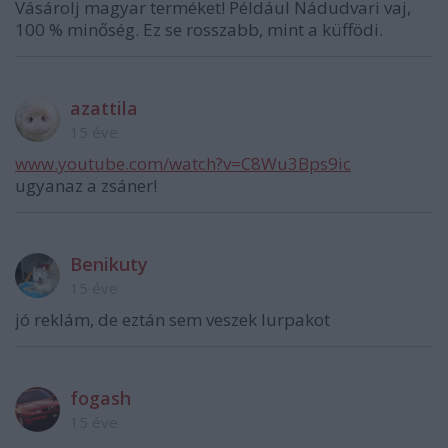
Vásárolj magyar terméket! Például Nádudvari vaj,
100 % minőség. Ez se rosszabb, mint a küffödi.
azattila
15 éve
www.youtube.com/watch?v=C8Wu3Bps9ic
ugyanaz a zsáner!
Benikuty
15 éve
jó reklám, de eztán sem veszek lurpakot
fogash
15 éve