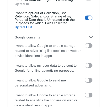
Opted In
I want to opt-out of Collection, Use,
Retention, Sale, and/or Sharing of my
Personal Data that Is Unrelated with the
VAGY
Purposes for which it was collected.
Opted Out
Google consents
I want to allow Google to enable storage
related to advertising like cookies on web or
BraviaBoy
device identifiers in apps.
15 éve
I want to allow my user data to be sent to
A tégelyes kenhető Lurpak valami isteni, friss
Google for online advertising purposes.
ropogós zsemlével, vagy kiflivel...mmmm
Semmi nem kell rá, vétek elrontani felvágottal vagy
I want to allow Google to send me
zöldséggel, csak a vaj és péksütemény ördögi tánca
personalized advertising.
az ízlelőbimbókkal....
I want to allow Google to enable storage
Persze ez a rántotta sem tűnik rossznak, de én még
related to analytics like cookies on web or
felpörgettem volna egy kis kolbásszal, szalonnával,
device identifiers in apps.