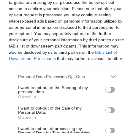
targeted advertising by us, please use the below opt-out
section to confirm your selection. Please note that after your
opt-out request is processed you may continue seeing
5 izgalmas és megfizethető hely a
interest-based ads based on personal information utilized by
városban, ami soha nem fog csillagot
us or personal information disclosed to third parties prior to
kapni
your opt-out. You may separately opt-out of the further
disclosure of your personal information by third parties on the
IAB’s list of downstream participants. This information may
Egy vidéki étterem, ahol nem kérdés a
also be disclosed by us to third parties on the
IAB’s List of
csillag
Downstream Participants
that may further disclose it to other
third parties.
Please note that this website/app uses one or more Google
Personal Data Processing Opt Outs
services and may gather and store information including but
Szólj hozzá!
not limited to your visit or usage behaviour. You may click to
I want to opt-out of the Sharing of my
personal data.
grant or deny consent to Google and its third-party tags to
Opted In
A hozzászóláshoz be kell lépned!
use your data for below specified purposes in below Google
consent section.
I want to opt-out of the Sale of my
Personal Data.
Opted In
I want to opt-out of processing my
Personal Data for Targeted Advertising.