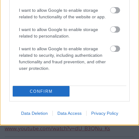
meg lilahagymával.... Eszembe juttatta a régi szép
I want to allow Google to enable storage
kollégiumi időket, amikor ketten 12 tojásból
related to functionality of the website or app.
készítettünk rántottát, egy szál gyulaival,
szalonnával, hagymával, gombával, reszelt sajttal és
I want to allow Google to enable storage
fél kiló friss kenyérrel, majd délben jóllakottan
related to personalization.
feküdtünk vissza az ágyikónkba... :)
I want to allow Google to enable storage
related to security, including authentication
functionality and fraud prevention, and other
Cook kapitány
user protection.
15 éve
@BraviaBoy
: Nem, egy jó omlettet ugyanúgy nem
szabad elrontani kolbásszal, mint ahogy te is írtad,
CONFIRM
egy jó vaj mellé sem kell felvágott.
Tudom, hogy az omlett nem rántotta, de ebben a
Data Deletion
Data Access
Privacy Policy
témakörben ez a legjobb recept (próbáltam, tényleg
megéri a hosszú tökölést):
www.youtube.com/watch?v=dU_B3QNu_Ks