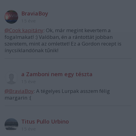
BraviaBoy
15 éve
@Cook kapitány
: Ok, már megint kevertem a
fogalmakat! :) Valóban, én a rántottát jobban
szeretem, mint az omlettet! Ez a Gordon recept is
ínycsiklandónak tűnik!
a Zamboni nem egy tészta
15 éve
@BraviaBoy
: A tégelyes Lurpak asszem félig
margarin :(
Titus Pullo Urbino
15 éve