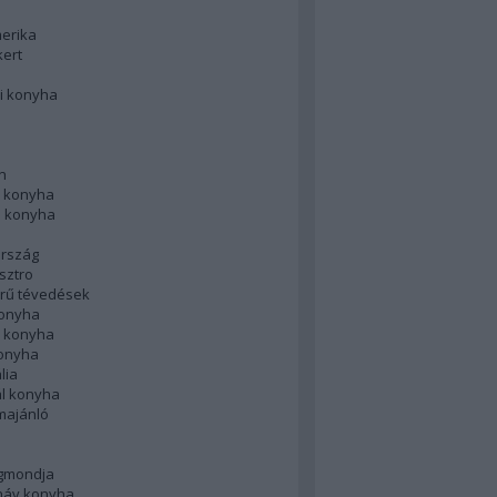
merika
kert
i konyha
n
 konyha
i konyha
rszág
sztro
rű tévedések
konyha
k konyha
konyha
lia
ál konyha
majánló
gmondja
náv konyha