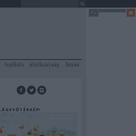
toplista
jótékonyság
luxus
 L Á G E V Ő T É R K É P!