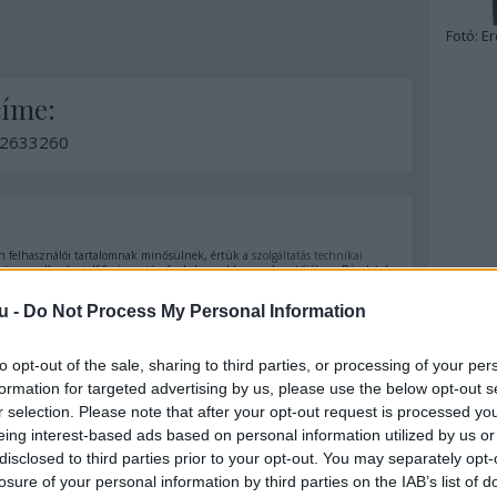
Fotó:
Er
címe:
d/2633260
 felhasználói tartalomnak minősülnek, értük a
szolgáltatás technikai
t nem ellenőrzi. Kifogás esetén forduljon a blog szerkesztőjéhez. Részletek
oztatóban
.
u -
Do Not Process My Personal Information
to opt-out of the sale, sharing to third parties, or processing of your per
2011.02.03. 14:15:42
formation for targeted advertising by us, please use the below opt-out s
 munkádat! :)
r selection. Please note that after your opt-out request is processed y
 :)
eing interest-based ads based on personal information utilized by us or
disclosed to third parties prior to your opt-out. You may separately opt-
Válasz erre
losure of your personal information by third parties on the IAB’s list of