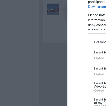
participants
Downstream 
thepret
·
http://teneriferep
álom állás:-)
Please note
information 
deny consent
in below Go
Persona
I want t
Opted 
I want t
Opted 
I want 
Advertis
Opted 
I want t
of my P
was col