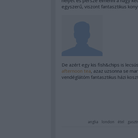
helyet és persze elmenni a nagy ked
egyszerű, viszont fantasztikus kony
De azért egy kis fish&chips is lecsú
afternoon tea
, azaz uzsonna se mar
vendéglátóm fantasztikus házi kosztj
anglia
london
étel
gaszt