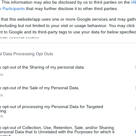
. This information may also be disclosed by us to third parties on the
IA
Participants
that may further disclose it to other third parties.
ulojegys.hu/
2011.05.28. 15:40:56
 that this website/app uses one or more Google services and may gath
including but not limited to your visit or usage behaviour. You may click 
Válasz erre
 to Google and its third-party tags to use your data for below specifi
ogle consent section.
l Data Processing Opt Outs
o opt-out of the Sharing of my personal data.
In
o opt-out of the Sale of my Personal Data.
In
to opt-out of processing my Personal Data for Targeted
TOP
ing.
In
Annyi
magya
o opt-out of Collection, Use, Retention, Sale, and/or Sharing
A 10
ersonal Data that Is Unrelated with the Purposes for which it
lected.