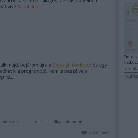
vencbe, a szintén csillagos, de külsőségeiben
hát vivő
St. Johnba
.
Email: 
Iratkozz
szik majd, bejárom újra a
Borough Marketot
és egy
adhat ki a programból. Nem is beszélve a
áról...
ronómia
michelin
michelin csillag
afternoon
2
komment