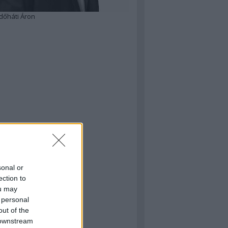
dőháti Áron
sonal or
ection to
ou may
 personal
out of the
 downstream