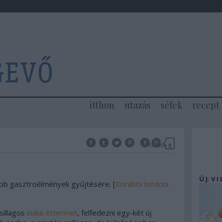
itthon
utazás
séfek
recept
Tetszik
0
Ú J: V I
abb gasztroélmények gyűjtésére. [
Korábbi londoni
sillagos
indiai éttermet
, felfedezni egy-két új