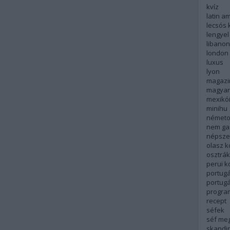
kvíz
latin a
lecsós 
lengyel
libanon
london
luxus
lyon
magazi
magyar
mexikó
minihu
németo
nem ga
népsze
olasz 
osztrá
perui 
portugá
portug
progra
recept
séfek
séf me
skandi