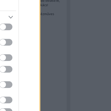
cs akarsz lenni? Akkor előbb olvasd el,
ondol erről egy magyar szakács!
életes steak titka
est rejtett kincsei: orosz kézműves
ászat
atok
 konyha
a
konyha
konyha
m
dor
 dor
nyha
rika