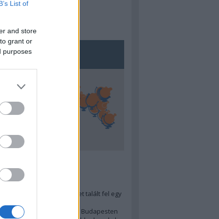
B’s List of
er and store
to grant or
ed purposes
5
ra menő Budapest-térképet talált fel egy
r tervező, hogy...
 legjobb (elérhető árú) ebéd Budapesten