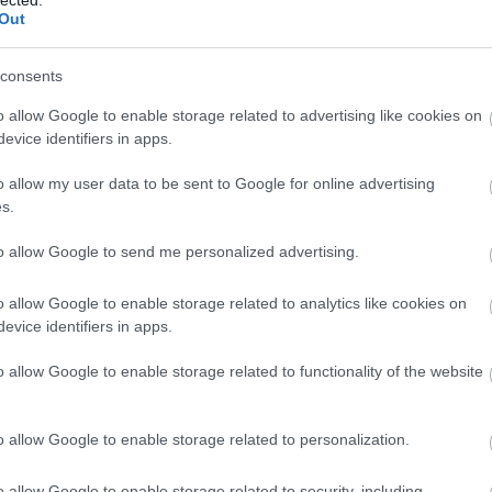
Szaká
Out
mit g
A tök
Budap
consents
cukr
o allow Google to enable storage related to advertising like cookies on
evice identifiers in apps.
Rov
o allow my user data to be sent to Google for online advertising
afrikai
s.
ausztri
ázsia
ázsiai 
to allow Google to send me personalized advertising.
baszk 
bejrút
o allow Google to enable storage related to analytics like cookies on
belgiu
berlin
evice identifiers in apps.
bizarr
bocuse
o allow Google to enable storage related to functionality of the website
bocuse
brit ko
cukiság
o allow Google to enable storage related to personalization.
dél ame
ego
english
o allow Google to enable storage related to security, including