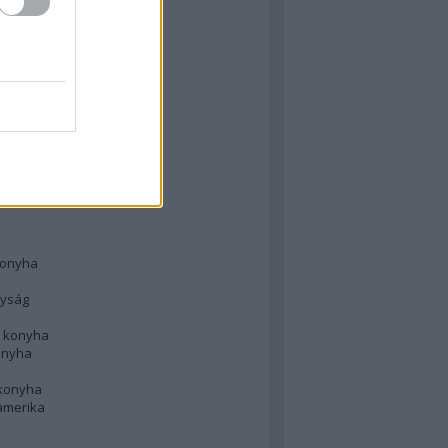
 konyha
l
 konyha
d konyha
ong
konyha
konyha
nyság
n konyha
onyha
 konyha
amerika