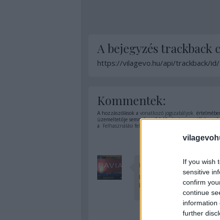
A bejegyzés trackback 
https://vilagevo.hu/api/trackback/i
Kommentek:
A hozzászólások a
vonatkozó jogszabályok
értelmében
üzemeltetője semmilyen felelősséget nem vállal, azoka
a
Felhasználási feltételekben
és az
adatvédelmi tájék
vilagevoh
If you wish 
BraviaBoy
sensitive in
Hajrá! Ismét csak irigylem a
confirm you
Lassan közeleg ám a böjt is!
continue se
information 
further disc