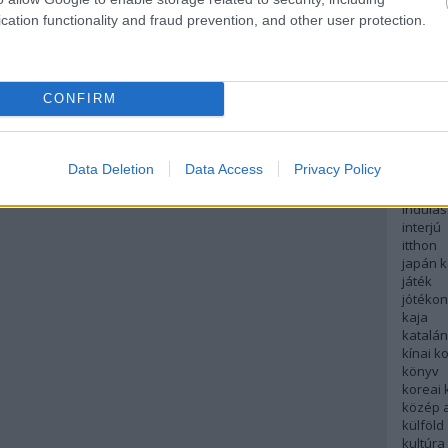
English
cation functionality and fraud prevention, and other user protection.
északi
európa
fesztivá
francia
CONFIRM
futás
hanoi
hollan
hong k
Data Deletion
Data Access
Privacy Policy
hotel
indiai 
indulás
interjú
itthon
japán 
játék
jótéko
kaja
katalá
kínai k
könyv
koreai
közép 
külföld
kultúra