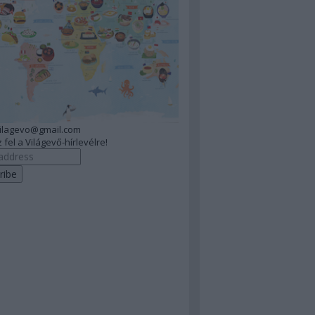
vilagevo@gmail.com
 fel a Világevő-hírlevélre!