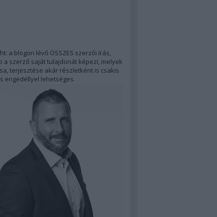
ht: a blogon lévő ÖSSZES szerzői írás,
 a szerző saját tulajdonát képezi, melyek
a, terjesztése akár részletként is csakis
s engedéllyel lehetséges.