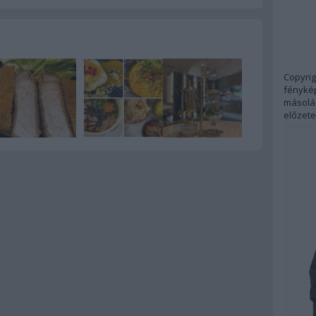
Copyrig
fénykép
másolás
előzete