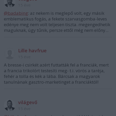
15 éve
@badabing
: az nekem is meglepő volt, egy másik
emblematikus fogás, a fekete szarvasgomba-leves
edénye meg nem volt teljesen tiszta. megengedhetik
maguknak, úgy tűnik, persze ettől még nem előny...
Lille havfrue
15 éve
A bresse-i csirkét azért futtatták fel a franciák, mert
a francia trikolórt testesíti meg- t.i. vörös a taréja,
fehér a tolla és kék a lába. Bárcsak a magyarok
tanulnànak gasztro-marketinget a franciáktól!
világevő
15 éve