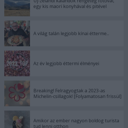
Új-zélandi kalandok rengeteg fotóval,
egy kis maori konyhával és pitével
A világ talán legjobb kínai étterme...
Az év legjobb éttermi élményei
Breaking! Felragyogtak a 2023-as
Michelin-csillagok! [Folyamatosan frissül]
Amikor az ember nagyon boldog turista
tud lenni otthon