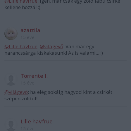
@Lille havfrue
: igen, már csak egy zöld lábú csirke
kellene hozzá! :)
azattila
15 éve
@Lille havfrue
:
@világevő
: Van már egy
narancssárga kiskakasunk! Az is valami... :)
Torrente I.
15 éve
@világevő
: ha elég sokáig hagyod kint a csirkét
szépen zöldül!
Lille havfrue
15 éve