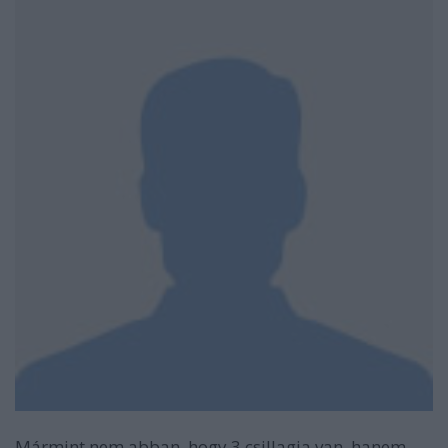
Mármint nem abban, hogy 3 csillagja van, hanem