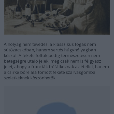
A hólyag nem tévedés, a klasszikus fogás nem
sütőzacskóban, hanem sertés húgyhólyagban
készül. A fekete foltok pedig természetesen nem
betegségre utaló jelek, még csak nem is félgyász
jelei, ahogy a franciák tréfálkoznak az étellel, hanem
a csirke bőre alá tömött fekete szarvasgomba
szeletkéknek köszönhetők.