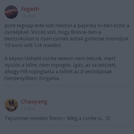
fogash
15 éve
pont tegnap este volt Heston a paprika tv-ben ezzel a
csirkéjével. Vicces volt, hogy Bresse-ben a
benzinkúton is ilyen csirkét adtak grillezve (mondjuk
10 euro volt 1/4 madár).
A képen látható csirke nekem nem tetszik, mert
nyúlós a bőre, nem ropogós. Igaz, az se tetszett,
ahogy HB ropogtatta a bőrét az ő verziójának
(serpenyőben, forgatva.
Chaoyang
15 éve
Tejszínnel minden finom~ Még a csirke is.. :D