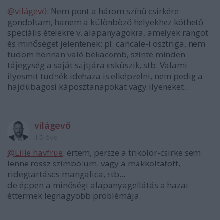
@világevő
: Nem pont a három színű csirkére
gondoltam, hanem a különböző helyekhez köthető
speciális ételekre v. alapanyagokra, amelyek rangot
és minőséget jelentenek: pl. cancale-i osztriga, nem
tudom honnan való békacomb, szinte minden
tájegység a saját sajtjára esküszik, stb. Valami
ilyesmit tudnék idehaza is elképzelni, nem pedig a
hajdúbagosi káposztanapokat vagy ilyeneket...
világevő
15 éve
@Lille havfrue
: értem, persze a trikolor-csirke sem
lenne rossz szimbólum. vagy a makkoltatott,
ridegtartásos mangalica, stb...
de éppen a minőségi alapanyagellátás a hazai
éttermek legnagyobb problémája.