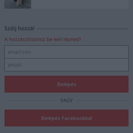
Szólj hozzá!
A hozzászóláshoz be kell lépned!
VAGY