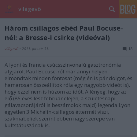
világevő
Három csillagos ebéd Paul Bocuse-
nél: a Bresse-i csirke (videóval)
világevő
•
2011. január 31.
18
A lyoni és francia csúcsszínvonalú gasztronómia
atyjáról, Paul Bocuse-ről már annyi helyen
elmondtak minden fontosat (még én is pár dolgot, és
hamarosan összeállítok róla egy nagyobb videót is),
hogy ezzel nem is húzom az időt. A lényeg, hogy az
élő (85 éves lesz február elején, a születésnapi
gálavacsorájáról is beszámolok majd) legenda Lyon
egyetlen 3 Michelin-csillagos éttermét viszi,
szakmabeliek szerint ebben nagy szerepe van
kultstátuszának is.