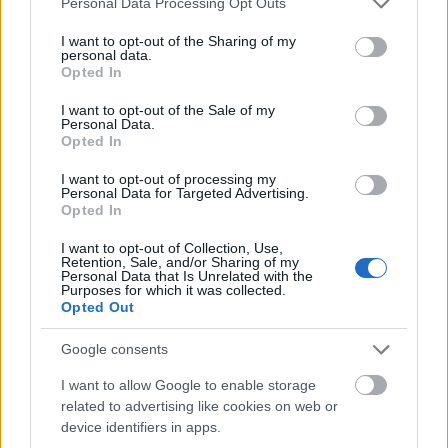
Personal Data Processing Opt Outs
http://www.bocuse.fr/
services and may gather and store information including but
not limited to your visit or usage behaviour. You may click to
I want to opt-out of the Sharing of my
personal data.
Íme a tálalás:
grant or deny consent to Google and its third-party tags to
Opted In
use your data for below specified purposes in below Google
consent section.
I want to opt-out of the Sale of my
Personal Data.
Opted In
I want to opt-out of processing my
Personal Data for Targeted Advertising.
Opted In
I want to opt-out of Collection, Use,
Retention, Sale, and/or Sharing of my
Personal Data that Is Unrelated with the
Purposes for which it was collected.
Opted Out
Google consents
I want to allow Google to enable storage
related to advertising like cookies on web or
device identifiers in apps.