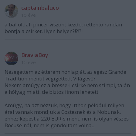
captainbaluco
15 éve
a bal oldali pincer viszont kezdo. rettento randan
bontja a csirket. ilyen helyen?!?!?!
BraviaBoy
15 éve
Nézegettem az étterem honlapját, az egész Grande
Tradition menüt végigetted, Világevő?
Nekem amúgy ez a bresse-i csirke nem szimpi, talán
a hólyag miatt, de biztos finom lehetett.
Amúgy, ha azt nézzük, hogy itthon például milyen
árai vannak mondjuk a Costesnek és a Nobunak,
ehhez képest a 220 EUR-s menü nem is olyan vészes
Bocuse-nál, nem is gondoltam volna...