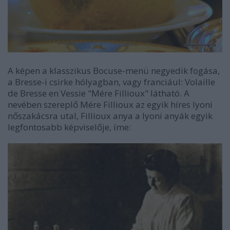
A képen a klasszikus Bocuse-menü negyedik fogása,
a Bresse-i csirke hólyagban, vagy franciául: Volaille
de Bresse en Vessie "Mére Fillioux" látható. A
nevében szereplő Mére Fillioux az egyik híres lyoni
nőszakácsra utal, Fillioux anya a lyoni anyák egyik
legfontosabb képviselője, íme: