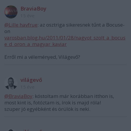
BraviaBoy
15 éve
@Lille havfrue
: az osztriga sikeresnek tűnt a Bocuse-
on
varosban.blog.hu/2011/01/28/nagyot_szolt_a_bocus
e_d_oron_a_magyar_kaviar
Erről mi a véleményed, Világevő?
világevő
15 éve
@BraviaBoy
: kóstoltam már korábban itthon is,
most kint is, fotóztam is, írok is majd róla!
szuper jó egyébként és örülök is neki.