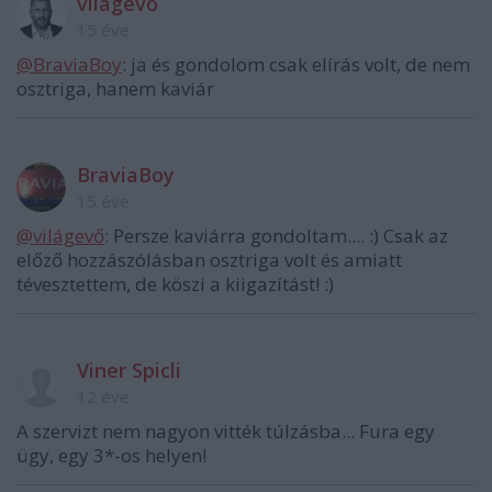
világevő
15 éve
@BraviaBoy
: ja és gondolom csak elírás volt, de nem
osztriga, hanem kaviár
BraviaBoy
15 éve
@világevő
: Persze kaviárra gondoltam.... :) Csak az
előző hozzászólásban osztriga volt és amiatt
tévesztettem, de köszi a kiigazítást! :)
Viner Spicli
12 éve
A szervizt nem nagyon vitték túlzásba... Fura egy
ügy, egy 3*-os helyen!