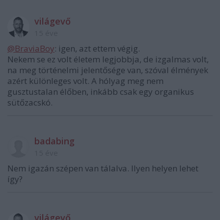
világevő
15 éve
@BraviaBoy
: igen, azt ettem végig.
Nekem se ez volt életem legjobbja, de izgalmas volt,
na meg történelmi jelentősége van, szóval élmények
azért különleges volt. A hólyag meg nem
gusztustalan élőben, inkább csak egy organikus
sütőzacskó.
badabing
15 éve
Nem igazán szépen van tálalva. Ilyen helyen lehet
így?
világevő