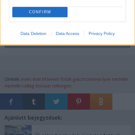
CONFIRM
Data Deletion
Data Access
Privacy Policy
Címkék:
evés
étel
étterem
fotók
gasztronómia
lyon
michelin
michelin csillag
bocuse
collonges
Ajánlott bejegyzések: