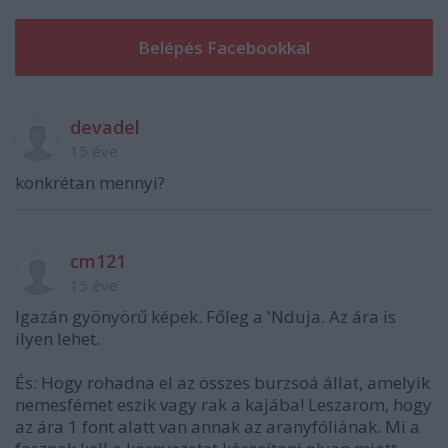
devadel
15 éve
konkrétan mennyi?
cm121
15 éve
Igazán gyönyörű képek. Főleg a 'Nduja. Az ára is
ilyen lehet.
És: Hogy rohadna el az összes burzsoá állat, amelyik
nemesfémet eszik vagy rak a kajába! Leszarom, hogy
az ára 1 font alatt van annak az aranyfóliának. Mi a