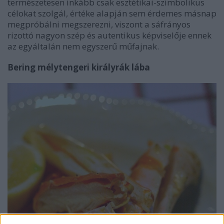
természetesen inkább csak esztétikai-szimbolikus
célokat szolgál, értéke alapján sem érdemes másnap
megpróbálni megszerezni, viszont a sáfrányos
rizottó nagyon szép és autentikus képviselője ennek
az egyáltalán nem egyszerű műfajnak.
Bering mélytengeri királyrák lába