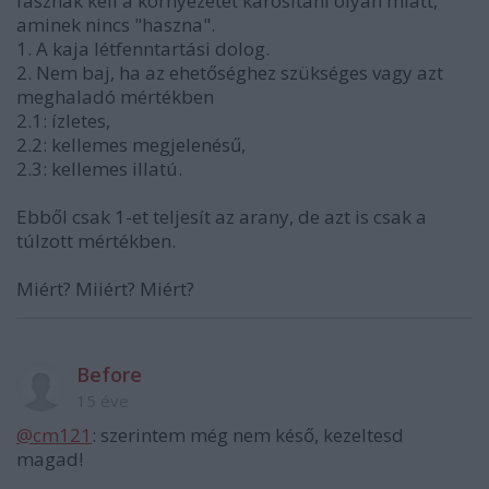
fasznak kell a környezetet károsítani olyan miatt,
aminek nincs "haszna".
1. A kaja létfenntartási dolog.
2. Nem baj, ha az ehetőséghez szükséges vagy azt
meghaladó mértékben
2.1: ízletes,
2.2: kellemes megjelenésű,
2.3: kellemes illatú.
Ebből csak 1-et teljesít az arany, de azt is csak a
túlzott mértékben.
Miért? Miiért? Miért?
Before
15 éve
@cm121
: szerintem még nem késő, kezeltesd
magad!