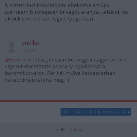
A hisztérikus indulatoktól eltekintve amúgy
szerintem is röhejesen felvágós aranyat zabálni, de
akinek erre erektál, tegye nyugodtan.
endike
15 éve
@Before
: erről az jut szembe, hogy a nagymamám
egyszer elveszítette az arany nyakláncát a
baromfiudvaron. Pár hét múlva kacsaszarban,
darabokban találta meg. :)
SÜTI BEÁLLÍTÁSOK MÓDOSÍTÁSA
mobil
|
teljes