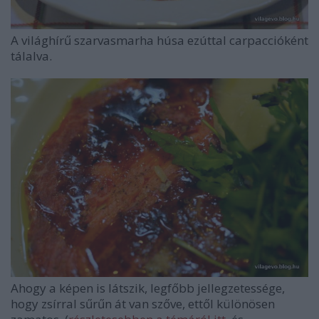
A világhírű szarvasmarha húsa ezúttal carpaccióként
tálalva.
Ahogy a képen is látszik, legfőbb jellegzetessége,
hogy zsírral sűrűn át van szőve, ettől különösen