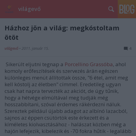
világevő
Házhoz jön a világ: megkóstoltam
ötöt
világevő
•
2011. január 15.
4
Sikerült eljutni tegnap a
Porcellino Grassóba
, ahol
komoly erőfeszítések és szervezés árán egészen
különleges menüt állítottak össze, "6 étel, amit meg
kell kóstolj az életben" címmel. Eredetileg ugyan
csak hat napra tervezték az akciót, de úgy tűnik,
hogy a hétvége elmúltával meg tudják még
hosszabbítani, szóval érdemes rákérdezni náluk.
Szereztek például újabb adagot az albínó lazacból,
sajnos az éppen csütörtök este érkezett és a
kíméletes kiolvasztásához - halászat közben még a
hajón lefejezik, kibelezik és -70 fokra hűtik - legalább