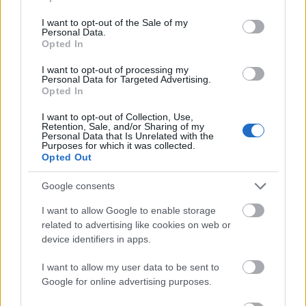
use your data for below specified purposes in below Google
elkészítésnek köszönhetően - különlegesen szaftos és
consent section.
I want to opt-out of the Sale of my
lágy.
Personal Data.
Opted In
Törpe languszta
I want to opt-out of processing my
Personal Data for Targeted Advertising.
A languszta apró változata, ritka jószág, a
Opted In
Bahamákról származik.
I want to opt-out of Collection, Use,
Retention, Sale, and/or Sharing of my
Personal Data that Is Unrelated with the
Purposes for which it was collected.
Opted Out
Google consents
I want to allow Google to enable storage
related to advertising like cookies on web or
device identifiers in apps.
I want to allow my user data to be sent to
Google for online advertising purposes.