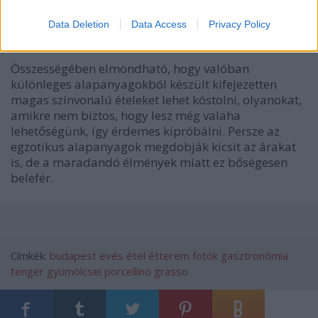
Data Deletion
Data Access
Privacy Policy
Összességében elmondható, hogy valóban
különleges alapanyagokból készült kifejezetten
magas színvonalú ételeket lehet kóstolni, olyanokat,
amikre nem biztos, hogy lesz még valaha
lehetőségünk, így érdemes kipróbálni. Persze az
egzotikus alapanyagok megdobják kicsit az árakat
is, de a maradandó élmények miatt ez bőségesen
belefér.
Címkék:
budapest
evés
étel
étterem
fotók
gasztronómia
tenger gyümölcsei
porcellino
grasso