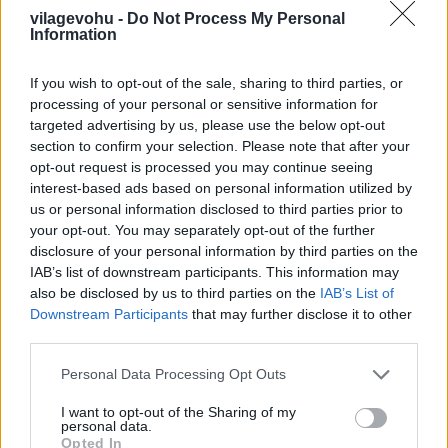
vilagevohu -
Do Not Process My Personal
Information
If you wish to opt-out of the sale, sharing to third parties, or
processing of your personal or sensitive information for
targeted advertising by us, please use the below opt-out
section to confirm your selection. Please note that after your
opt-out request is processed you may continue seeing
interest-based ads based on personal information utilized by
us or personal information disclosed to third parties prior to
your opt-out. You may separately opt-out of the further
disclosure of your personal information by third parties on the
IAB’s list of downstream participants. This information may
also be disclosed by us to third parties on the
IAB’s List of
Downstream Participants
that may further disclose it to other
third parties.
Please note that this website/app uses one or more Google
Personal Data Processing Opt Outs
Nagyon zord körülmények közül érkezik ez a
services and may gather and store information including but
hatalmas rák, igazából megváltás lehet neki, hogy
not limited to your visit or usage behaviour. You may click to
I want to opt-out of the Sharing of my
ilyen enyhe körülmények közé kerülhet, na meg
personal data.
grant or deny consent to Google and its third-party tags to
Opted In
aztán be a gyomromba. A húsa - a profi