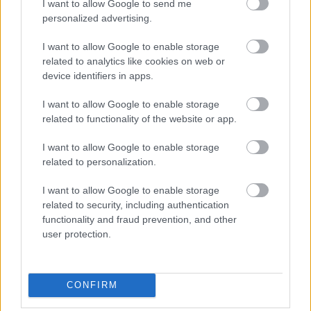
I want to allow Google to send me
personalized advertising.
Számomra ezúttal egyértelműen az étkezés
csúcspontját jelentette, húsa tökéletes, finom,
I want to allow Google to enable storage
maradandó élményt okozott a paradicsomos-
related to analytics like cookies on web or
device identifiers in apps.
tejszínes házi tésztával együtt, külön-külön is
rettentő finomak voltak, de együtt volt az igazi
I want to allow Google to enable storage
katarzis.
related to functionality of the website or app.
I want to allow Google to enable storage
related to personalization.
I want to allow Google to enable storage
related to security, including authentication
functionality and fraud prevention, and other
user protection.
CONFIRM