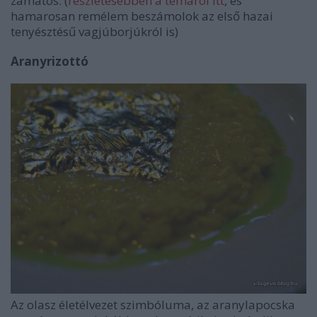
zamatos. (
részletesebben a témáról itt
, és
hamarosan remélem beszámolok az első hazai
tenyésztésű vagjúborjúkról is)
Aranyrizottó
Az olasz életélvezet szimbóluma, az aranylapocska