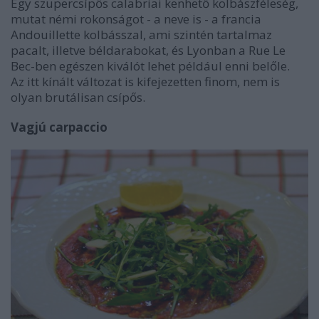
Egy szupercsípős calabriai kenhető kolbászféleség,
mutat némi rokonságot - a neve is - a francia
Andouillette kolbásszal, ami szintén tartalmaz
pacalt, illetve béldarabokat, és Lyonban a Rue Le
Bec-ben egészen kiválót lehet például enni belőle.
Az itt kínált változat is kifejezetten finom, nem is
olyan brutálisan csípős.
Vagjú carpaccio