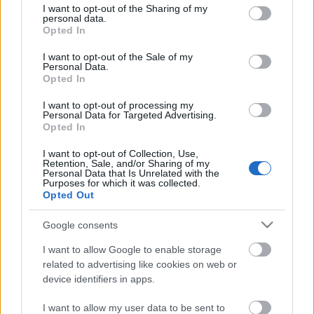
not limited to your visit or usage behaviour. You may click to
I want to opt-out of the Sharing of my
Tergnap este a nagyközönség számára
personal data.
grant or deny consent to Google and its third-party tags to
meghirdetetett koktélrecept-versenyen zsűriztem,
Opted In
use your data for below specified purposes in below Google
meglepően ötletes és finom koktélok voltak,
consent section.
szerencsére ez már csak a döntőbe jutott 10 koktél
I want to opt-out of the Sale of my
Personal Data.
volt, így nem kellett több százat végigkóstolni...Íme, a
Opted In
kemény munka körülményei:A…
I want to opt-out of processing my
Personal Data for Targeted Advertising.
Opted In
I want to opt-out of Collection, Use,
Retention, Sale, and/or Sharing of my
Personal Data that Is Unrelated with the
Purposes for which it was collected.
Opted Out
Google consents
I want to allow Google to enable storage
related to advertising like cookies on web or
device identifiers in apps.
I want to allow my user data to be sent to