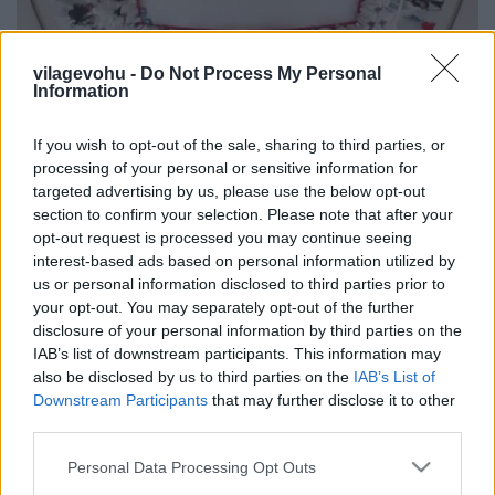
vilagevohu -
Do Not Process My Personal
20 négyzetméter sushi rendel!
Information
világevő
•
2010. november 05.
16
If you wish to opt-out of the sale, sharing to third parties, or
processing of your personal or sensitive information for
A világ legnagyobb sushimozaikja készült el
targeted advertising by us, please use the below opt-out
októberben. Mondjuk én azt se tudtam, hogy
section to confirm your selection. Please note that after your
léteznek egyáltalán sushimozaikok, de ha a
opt-out request is processed you may continue seeing
Guinness mondja, akkor nyilván igen, és ráadásul ez
interest-based ads based on personal information utilized by
meg a legnagyobb. Szívesen ott lettem volna
us or personal information disclosed to third parties prior to
legalább a szétszedésekor... Érdekes módon az
your opt-out. You may separately opt-out of the further
esemény…
disclosure of your personal information by third parties on the
IAB’s list of downstream participants. This information may
also be disclosed by us to third parties on the
IAB’s List of
Koktélverseny a perui-japán
Downstream Participants
that may further disclose it to other
étteremben
third parties.
világevő
•
2010. november 04.
0
Please note that this website/app uses one or more Google
Personal Data Processing Opt Outs
services and may gather and store information including but