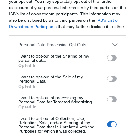
dizájnjában érdekesebb…
your opt-out. You may separately opt-out of the further
disclosure of your personal information by third parties on the
IAB’s list of downstream participants. This information may
Bejrút, Libanon: az első ízek
also be disclosed by us to third parties on the
IAB’s List of
képekben
Downstream Participants
that may further disclose it to other
third parties.
világevő
•
2010. október 02.
6
Please note that this website/app uses one or more Google
Personal Data Processing Opt Outs
services and may gather and store information including but
Bár még csak a második napom Bejrútban, de az
not limited to your visit or usage behaviour. You may click to
I want to opt-out of the Sharing of my
máris egyértelműen kiderült, hogy méltán tartják
personal data.
grant or deny consent to Google and its third-party tags to
rengeten a libanoni konyhát a térség
Opted In
use your data for below specified purposes in below Google
legnemesebbikének, az arab gasztronómia
consent section.
I want to opt-out of the Sale of my
csúcsának. Fantasztikus frissesség, izgalmas
Personal Data.
fűszerek jellemzik, akár étteremben, akár büfében,
Opted In
akár…
I want to opt-out of processing my
Personal Data for Targeted Advertising.
Megkezdődik a a térkép végigevése
Opted In
világevő
•
2010. szeptember 30.
0
I want to opt-out of Collection, Use,
Retention, Sale, and/or Sharing of my
Personal Data that Is Unrelated with the
Purposes for which it was collected.
Hosszú előkészületek, sok-sok kemény edzés,