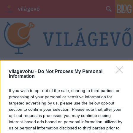
világevő
Bejrút, Libanon: meleg mezze
vilagevohu -
Do Not Process My Personal
képekben
Information
világevő
•
2010. október 03.
0
If you wish to opt-out of the sale, sharing to third parties, or
processing of your personal or sensitive information for
A gyorsbüfé után, ami egyébként kiváló volt,
targeted advertising by us, please use the below opt-out
vacsorára már étterem következett, a franciás és
section to confirm your selection. Please note that after your
nagyon népszerű Gemmayzeh negyedben. Sajnos a
opt-out request is processed you may continue seeing
kiszemelt libanoni étterem este 10 után már zárásra
interest-based ads based on personal information utilized by
készült, de a közelben ajánlottak egy másikat, ami
us or personal information disclosed to third parties prior to