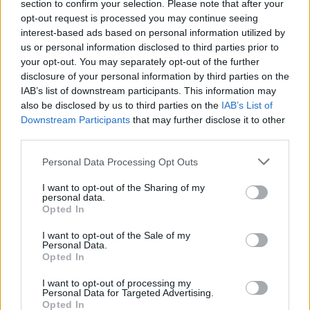
van túlozva. Ráadásul ez nem is Szindbád sztori :) Én
section to confirm your selection. Please note that after your
sokkal jobban szeretem a Veri az ördög a feleségét
opt-out request is processed you may continue seeing
zabajelenetét.
interest-based ads based on personal information utilized by
us or personal information disclosed to third parties prior to
your opt-out. You may separately opt-out of the further
disclosure of your personal information by third parties on the
ET-nick
IAB’s list of downstream participants. This information may
15 éve
also be disclosed by us to third parties on the
IAB’s List of
Downstream Participants
that may further disclose it to other
Nekem a néhány tényleg látványos közeli kép mellett
third parties.
csak a főtt marhahús rendelési jelenete tetszik a
gesztenyével töltött fácán elfogyasztása után:
Please note that this website/app uses one or more Google
Personal Data Processing Opt Outs
services and may gather and store information including but
- A szárnyas után?
not limited to your visit or usage behaviour. You may click to
I want to opt-out of the Sharing of my
personal data.
- Mit bánom én a maguk étkezési rendjét. Hát ki
grant or deny consent to Google and its third-party tags to
Opted In
vagyok én, hogy maguk előírják nekem, hogy mit
use your data for below specified purposes in below Google
egyek?
consent section.
I want to opt-out of the Sale of my
- Kérem nagyságos uram!
Personal Data.
Opted In
I want to opt-out of processing my
Personal Data for Targeted Advertising.
efes
Opted In