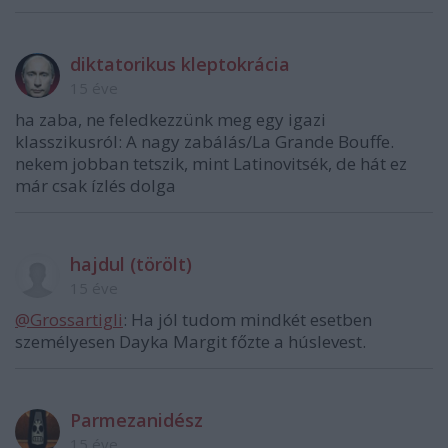
diktatorikus kleptokrácia
15 éve
ha zaba, ne feledkezzünk meg egy igazi
klasszikusról: A nagy zabálás/La Grande Bouffe.
nekem jobban tetszik, mint Latinovitsék, de hát ez
már csak ízlés dolga
hajdul (törölt)
15 éve
@Grossartigli
: Ha jól tudom mindkét esetben
személyesen Dayka Margit főzte a húslevest.
Parmezanidész
15 éve