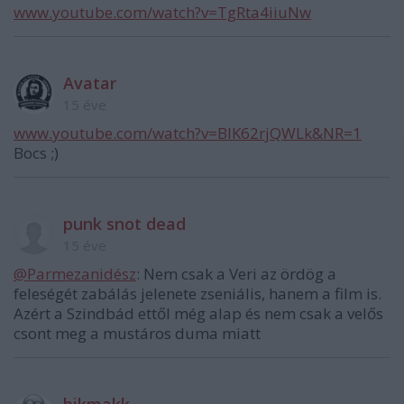
www.youtube.com/watch?v=TgRta4iiuNw
Avatar
15 éve
www.youtube.com/watch?v=BlK62rjQWLk&NR=1
Bocs ;)
punk snot dead
15 éve
@Parmezanidész
: Nem csak a Veri az ördög a
feleségét zabálás jelenete zseniális, hanem a film is.
Azért a Szindbád ettől még alap és nem csak a velős
csont meg a mustáros duma miatt
bikmakk