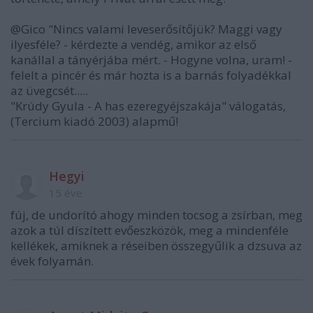
@Gico "Nincs valami leveserősítőjük? Maggi vagy
ilyesféle? - kérdezte a vendég, amikor az első
kanállal a tányérjába mért. - Hogyne volna, uram! -
felelt a pincér és már hozta is a barnás folyadékkal
az üvegcsét.....
"Krúdy Gyula - A has ezeregyéjszakája" válogatás,
(Tercium kiadó 2003) alapmű!
Hegyi
15 éve
fúj, de undorító ahogy minden tocsog a zsírban, meg
azok a túl díszített evőeszközök, meg a mindenféle
kellékek, amiknek a réseiben összegyűlik a dzsuva az
évek folyamán.