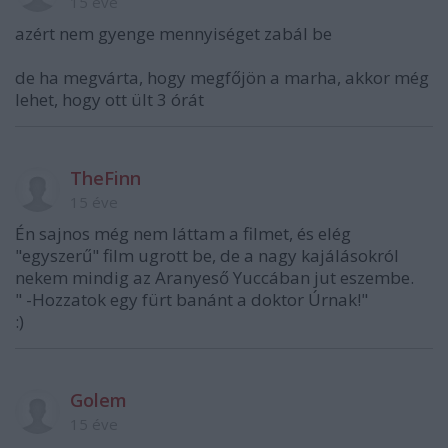
15 éve
azért nem gyenge mennyiséget zabál be
de ha megvárta, hogy megfőjön a marha, akkor még
lehet, hogy ott ült 3 órát
TheFinn
15 éve
Én sajnos még nem láttam a filmet, és elég
"egyszerű" film ugrott be, de a nagy kajálásokról
nekem mindig az Aranyeső Yuccában jut eszembe.
" -Hozzatok egy fürt banánt a doktor Úrnak!"
:)
Golem
15 éve