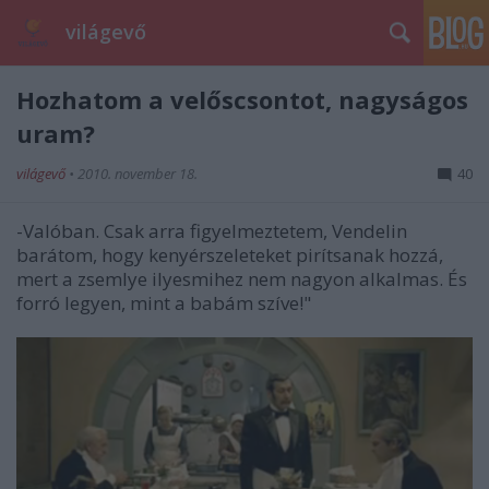
világevő
Hozhatom a velőscsontot, nagyságos
uram?
világevő
•
2010. november 18.
40
-Valóban. Csak arra figyelmeztetem, Vendelin
barátom, hogy kenyérszeleteket pirítsanak hozzá,
mert a zsemlye ilyesmihez nem nagyon alkalmas. És
forró legyen, mint a babám szíve!"