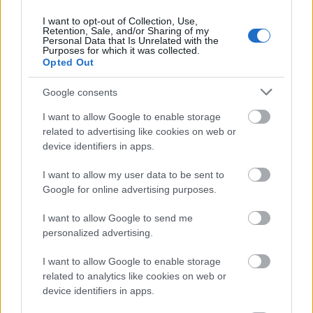
15 éve
I want to opt-out of Collection, Use,
@agyvihar
: A mai fiatalok lófaszt se tudnak:
Retention, Sale, and/or Sharing of my
Personal Data that Is Unrelated with the
Huszárik ráadásul teljesen klippesen vágott, korát
Purposes for which it was collected.
évtizedekkel megelőzve.
Opted Out
Google consents
efes
I want to allow Google to enable storage
15 éve
related to advertising like cookies on web or
device identifiers in apps.
@Golem
: Hogy miért? Egyszerű freudiánus pénisz-
irigység miatt. Illetve, így állva bosszút jelképesen az
I want to allow my user data to be sent to
olyan csapodár férfiakon, mint amilyen Szindbád is.
Google for online advertising purposes.
I want to allow Google to send me
personalized advertising.
filmcomm
15 éve
I want to allow Google to enable storage
related to analytics like cookies on web or
Urasan megbeszélték, hogy mindkettőt átverte a kis
device identifiers in apps.
ribi. Ebben nincs társadalmi különbség...