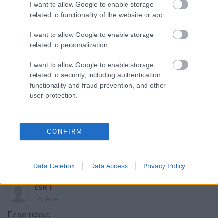
I want to allow Google to enable storage
related to functionality of the website or app.
Mc69
I want to allow Google to enable storage
15 éve
related to personalization.
Faterom hozott haza soxor velős csontot, mert csak
2Ft volt darabja. Gyerekként két pofára ettem,
I want to allow Google to enable storage
anyám nagyon féltett, hogy elcsapom a gyomrom,
related to security, including authentication
de soha nem volt gond. Évtizedekkel később
functionality and fraud prevention, and other
megfűztem az asszonyt, hogy főzőn nekem egy jó
user protection.
levest. Ettem is velős pirítóst mint a régi szép
időkben. Egész éjjel olyan rosszul voltam,
folyamatosan vissza akart jönni a kaja, de
CONFIRM
kitartottam. Azóta csak módjával eszem, de nagyon
jól esik még mindig.
Data Deletion
Data Access
Privacy Policy
csk1
15 éve
Ez se rossz: