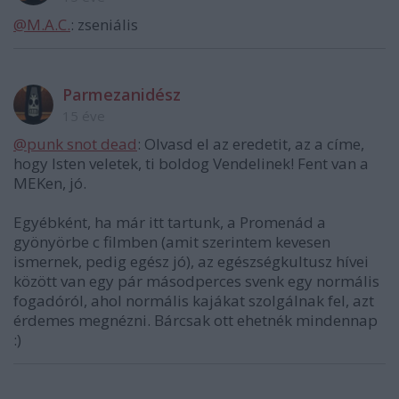
@M.A.C.
: zseniális
Parmezanidész
15 éve
@punk snot dead
: Olvasd el az eredetit, az a címe,
hogy Isten veletek, ti boldog Vendelinek! Fent van a
MEKen, jó.
Egyébként, ha már itt tartunk, a Promenád a
gyönyörbe c filmben (amit szerintem kevesen
ismernek, pedig egész jó), az egészségkultusz hívei
között van egy pár másodperces svenk egy normális
fogadóról, ahol normális kajákat szolgálnak fel, azt
érdemes megnézni. Bárcsak ott ehetnék mindennap
:)