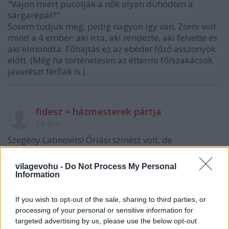
"Vajon miért pucolják a nők olyan dühödten a
sárgarépát?"
Sosem tudjuk meg, pedig nagyon így van. Zseni volt
mind a 4 ember: aki írta, aki rendezte, aki felvette és
aki elmondta. Főhajtás ez az ebédet főző asszonyok
előtt. (Még ha történetesen az éttermi fő/szakácsok
javarészt férfiak is.)
fidesz = házmesterek pártja
15 éve
Szegény Latinovits! Óriási színész volt, de
rettenetesen utáltam...
vilagevohu -
Do Not Process My Personal
Information
Parmezanidész
If you wish to opt-out of the sale, sharing to third parties, or
15 éve
processing of your personal or sensitive information for
Nem kell ennyire odalenni. Nem rossz, de kicsit el
targeted advertising by us, please use the below opt-out