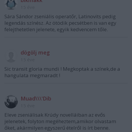
15 éve
Sára Sándor zseniális operatőr, Latinovits pedig
legendás színész. Az ötödik pecsétben is van egy
felejthetetlen jelenete, egyik kedvencem tőle.
dögölj meg
15 éve
Sic transit gloria mundi ! Megkoptak a színek,de a
hangulata megmaradt !
Muad\\\'Dib
15 éve
Eleve zseniálisak Krúdy novelláiban az evős
jelenetek, folyton megéheztem,amikor olvastam
őket, akármilyen egyszerű ételről is írt benne.