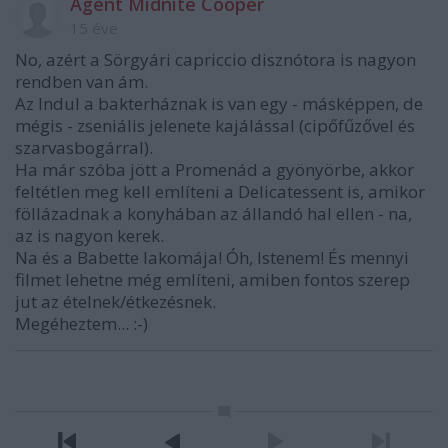
Agent Midnite Cooper
15 éve
No, azért a Sörgyári capriccio disznótora is nagyon
rendben van ám.
Az Indul a bakterháznak is van egy - másképpen, de
mégis - zseniális jelenete kajálással (cipőfűzővel és
szarvasbogárral).
Ha már szóba jött a Promenád a gyönyörbe, akkor
feltétlen meg kell említeni a Delicatessent is, amikor
föllázadnak a konyhában az állandó hal ellen - na,
az is nagyon kerek.
Na és a Babette lakomája! Óh, Istenem! És mennyi
filmet lehetne még említeni, amiben fontos szerep
jut az ételnek/étkezésnek.
Megéheztem... :-)