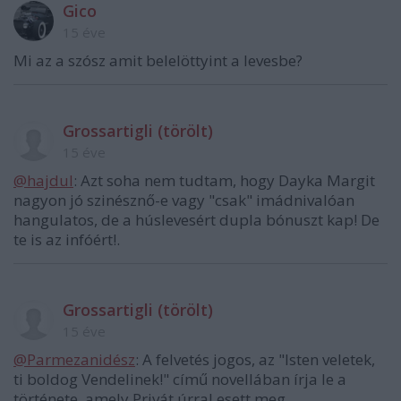
Gico
15 éve
Mi az a szósz amit belelöttyint a levesbe?
Grossartigli (törölt)
15 éve
@hajdul
: Azt soha nem tudtam, hogy Dayka Margit
nagyon jó szinésznő-e vagy "csak" imádnivalóan
hangulatos, de a húslevesért dupla bónuszt kap! De
te is az infóért!.
Grossartigli (törölt)
15 éve
@Parmezanidész
: A felvetés jogos, az "Isten veletek,
ti boldog Vendelinek!" című novellában írja le a
története, amely Privát úrral esett meg.