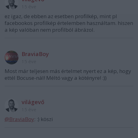
15 éve
ez igaz, de ebben az esetben profilkép, mint pl
facebookos profilkép értelemben használtam. hiszen
a kép valóban nem profilból ábrázol.
BraviaBoy
15 éve
Most már teljesen más értelmet nyert ez a kép, hogy
ettél Bocuse-nál! Méltó vagy a kötényre! :))
világevő
15 éve
@BraviaBoy
: :) köszi