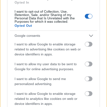
Opted In
Három három Michelin-csillagos videóval!
I want to opt-out of Collection, Use,
Retention, Sale, and/or Sharing of my
Personal Data that Is Unrelated with the
Purposes for which it was collected.
Opted Out
5 izgalmas és megfizethető hely a
városban, ami soha nem fog csillagot
Google consents
kapni
I want to allow Google to enable storage
related to advertising like cookies on web or
device identifiers in apps.
Erőteljes, játékos, nagyon ajánlott fine
dining
I want to allow my user data to be sent to
Google for online advertising purposes.
I want to allow Google to send me
personalized advertising.
Szólj hozzá!
A hozzászóláshoz be kell lépned!
I want to allow Google to enable storage
related to analytics like cookies on web or
device identifiers in apps.