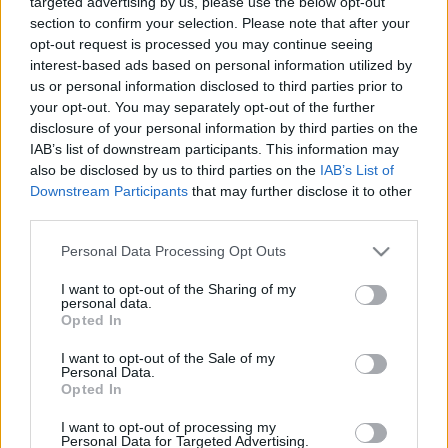
targeted advertising by us, please use the below opt-out
section to confirm your selection. Please note that after your
opt-out request is processed you may continue seeing
interest-based ads based on personal information utilized by
us or personal information disclosed to third parties prior to
Címkék:
birka
egotrip
bárd
bocuse
birkafej
your opt-out. You may separately opt-out of the further
disclosure of your personal information by third parties on the
IAB’s list of downstream participants. This information may
also be disclosed by us to third parties on the
IAB’s List of
Downstream Participants
that may further disclose it to other
Ajánlott bejegyzések:
third parties.
Please note that this website/app uses one or more Google
Personal Data Processing Opt Outs
Fagyik, pizzák, torták, kávék, sütemények
services and may gather and store information including but
- Sirha Budapest 2024
not limited to your visit or usage behaviour. You may click to
I want to opt-out of the Sharing of my
personal data.
grant or deny consent to Google and its third-party tags to
Opted In
use your data for below specified purposes in below Google
consent section.
I want to opt-out of the Sale of my
Mennyibe kerülnek a legjobb
Personal Data.
éttermeink?
Opted In
I want to opt-out of processing my
Personal Data for Targeted Advertising.