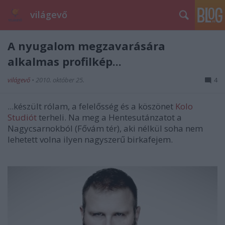
világevő
A nyugalom megzavarására
alkalmas profilkép...
világevő
•
2010. október 25.
4
...készült rólam, a felelősség és a köszönet
Kolo
Studiót
terheli. Na meg a Hentesutánzatot a
Nagycsarnokból (Fővám tér), aki nélkül soha nem
lehetett volna ilyen nagyszerű birkafejem.