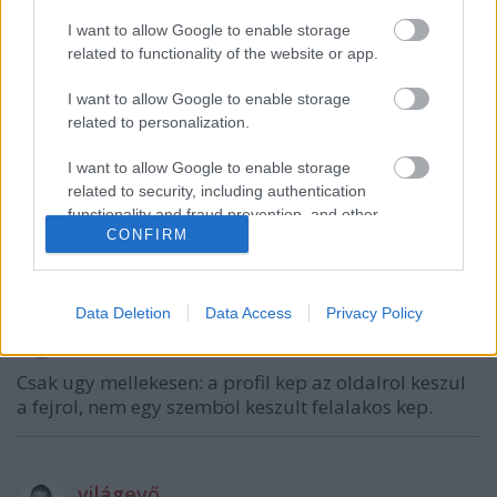
I want to allow Google to enable storage
related to functionality of the website or app.
I want to allow Google to enable storage
related to personalization.
VAGY
I want to allow Google to enable storage
related to security, including authentication
functionality and fraud prevention, and other
CONFIRM
user protection.
Data Deletion
Data Access
Privacy Policy
Andrass9
15 éve
Csak ugy mellekesen: a profil kep az oldalrol keszul
a fejrol, nem egy szembol keszult felalakos kep.
világevő