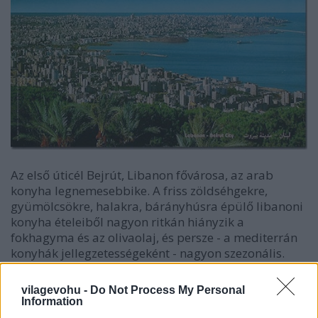
Az első úticél Bejrút, Libanon fővárosa, az arab
konyha legnemesebbike. A friss zöldséhgekre,
gyümölcsökre, halakra, bárányhúsra épülő libanoni
konyha ételeiből nagyon ritkán hiányzik a
fokhagyma és az olivaolaj, és persze - a mediterrán
konyhák jellegzetességeként - nagyon szezonális.
vilagevohu -
Do Not Process My Personal
Information