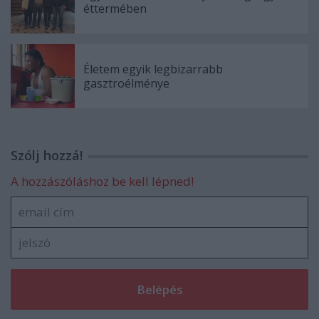
éttermében
Életem egyik legbizarrabb
gasztroélménye
Szólj hozzá!
A hozzászóláshoz be kell lépned!