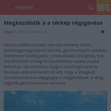
világevő
Megkezdődik a a térkép végigevése
világevő
•
2010. szeptember 30.
0
Hosszú előkészületek, sok-sok kemény edzés,
homlokgyöngyöztető lakoma, gyomortágító zabálás,
illedelmes kóstolgatás, sznoboskodó ízlelgetés, sok-
sok Michelin-csillag és GaultMillau szakácssipka
felfalása, sok milliónyi magas minőségű kalória
bevitele után elérkezett az idő, hogy a Világevő
szisztematikusan végigegye a világtérképet, a világ
legjobb gasztronómiai városait.