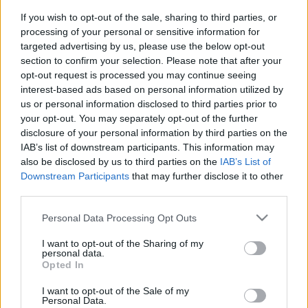
If you wish to opt-out of the sale, sharing to third parties, or
processing of your personal or sensitive information for
targeted advertising by us, please use the below opt-out
section to confirm your selection. Please note that after your
opt-out request is processed you may continue seeing
interest-based ads based on personal information utilized by
us or personal information disclosed to third parties prior to
your opt-out. You may separately opt-out of the further
disclosure of your personal information by third parties on the
IAB’s list of downstream participants. This information may
also be disclosed by us to third parties on the
IAB’s List of
Downstream Participants
that may further disclose it to other
third parties.
Mezze
Please note that this website/app uses one or more Google
Personal Data Processing Opt Outs
services and may gather and store information including but
A legjellegzetesebb étkezési forma a mezze, az
not limited to your visit or usage behaviour. You may click to
I want to opt-out of the Sharing of my
personal data.
olaszok antipastójához, a spanyolok tapasához, a
grant or deny consent to Google and its third-party tags to
Opted In
kínaiak dim sumjához hasonló kis fogások sorozata,
use your data for below specified purposes in below Google
általában egyszerre tálalva, gyakran nem csak
consent section.
I want to opt-out of the Sale of my
előételként, hanem komplett étkezésként.
Personal Data.